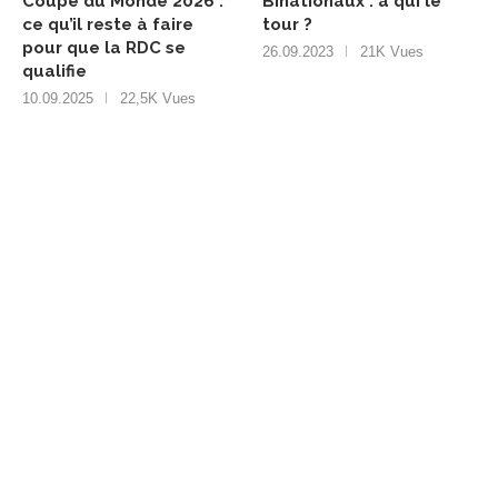
Coupe du Monde 2026 :
Binationaux : à qui le
ce qu’il reste à faire
tour ?
pour que la RDC se
26.09.2023
21K Vues
qualifie
10.09.2025
22,5K Vues