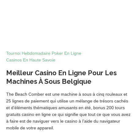
Tournoi Hebdomadaire Poker En Ligne
Casinos En Haute Savoie
Meilleur Casino En Ligne Pour Les
Machines À Sous Belgique
The Beach Comber est une machine à sous à cinq rouleaux et
25 lignes de paiement qui utilise un mélange de trésors cachés
et d’éléments thématiques amusants en été, bonus 200 tours
gratuits casino en ligne ce qui signifie que tout ce que vous avez
à faire est de naviguer vers le casino à l’aide du navigateur
mobile de votre appareil.