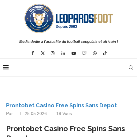
Média dédié à l'actualité du football congolais et africain !
Prontobet Casino Free Spins Sans Depot
Par :
25.05.2026
19
Vues
Prontobet Casino Free Spins Sans