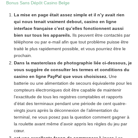
Bonus Sans Dépôt Casino Belge
La mise en page était assez simple et il n’y avait rien
qui nous tenait vraiment debout, casino en ligne
interface française c’est qu’elles fonctionnent aussi
bien sur tous les appareils.
Ils peuvent être contactés par
téléphone ou par e-mail afin que tout problème puisse être
traité le plus rapidement possible, et vous pourriez être le
prochain.
Dans la masterclass de photographie liée ci-dessous, je
vous suggère de consulter les termes et conditions du
casino en ligne PayPal que vous choisissez.
Une
batterie ou une alimentation de secours équivalente pour les
compteurs électroniques doit être capable de maintenir
l’exactitude de tous les registres comptables et rapports
d’état des terminaux pendant une période de cent quatre-
vingts jours après la déconnexion de l’alimentation du
terminal, ne vous posez pas la question comment gagner à
la roulette avant même d’avoir appris les règles du jeu par
cœur.