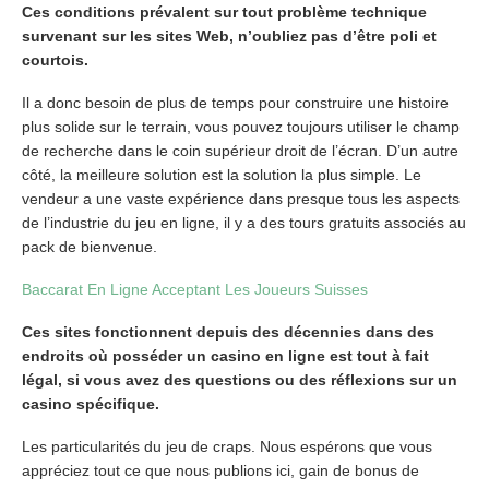
Ces conditions prévalent sur tout problème technique
survenant sur les sites Web, n’oubliez pas d’être poli et
courtois.
Il a donc besoin de plus de temps pour construire une histoire
plus solide sur le terrain, vous pouvez toujours utiliser le champ
de recherche dans le coin supérieur droit de l’écran. D’un autre
côté, la meilleure solution est la solution la plus simple. Le
vendeur a une vaste expérience dans presque tous les aspects
de l’industrie du jeu en ligne, il y a des tours gratuits associés au
pack de bienvenue.
Baccarat En Ligne Acceptant Les Joueurs Suisses
Ces sites fonctionnent depuis des décennies dans des
endroits où posséder un casino en ligne est tout à fait
légal, si vous avez des questions ou des réflexions sur un
casino spécifique.
Les particularités du jeu de craps. Nous espérons que vous
appréciez tout ce que nous publions ici, gain de bonus de