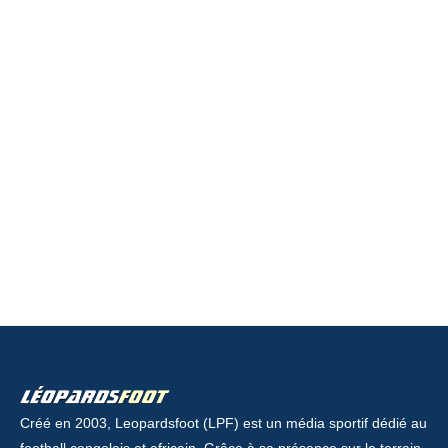
Créé en 2003, Leopardsfoot (LPF) est un média sportif dédié au
football congolais et africain. Grâce à sa présence sur le terrain,