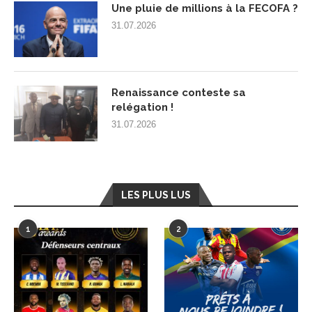
Une pluie de millions à la FECOFA ?
31.07.2026
Renaissance conteste sa
relégation !
31.07.2026
LES PLUS LUS
1
2