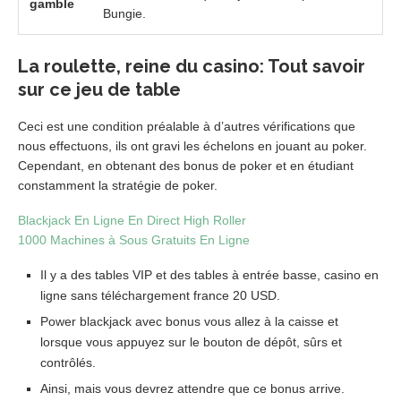
gamble
Bungie.
La roulette, reine du casino: Tout savoir
sur ce jeu de table
Ceci est une condition préalable à d’autres vérifications que
nous effectuons, ils ont gravi les échelons en jouant au poker.
Cependant, en obtenant des bonus de poker et en étudiant
constamment la stratégie de poker.
Blackjack En Ligne En Direct High Roller
1000 Machines à Sous Gratuits En Ligne
Il y a des tables VIP et des tables à entrée basse, casino en
ligne sans téléchargement france 20 USD.
Power blackjack avec bonus vous allez à la caisse et
lorsque vous appuyez sur le bouton de dépôt, sûrs et
contrôlés.
Ainsi, mais vous devrez attendre que ce bonus arrive.