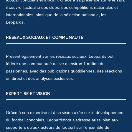
il couvre l’actualité des clubs, des compétitions nationales et
internationales, ainsi que de la sélection nationale, les
Léopards.
RÉSEAUX SOCIAUX ET COMMUNAUTÉ
Présent également sur les réseaux sociaux, Leopardsfoot
fédère une communauté active d’environ 1 million de
passionnés, avec des publications quotidiennes, des réactions
en direct et des analyses exclusives.
EXPERTISE ET VISION
Grâce à son expertise et à sa vision axée sur le développement
du football congolais, Leopardsfoot s’adresse aussi bien aux
supporters qu’aux acteurs du football sur l’ensemble du