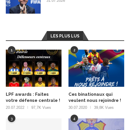
31.07.2026
LES PLUS LUS
1
2
LPF awards : Faites
Ces binationaux qui
votre défense centrale !
veulent nous rejoindre !
20.07.2022
97,7K Vues
30.07.2020
39,8K Vues
3
4