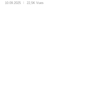
10.09.2025
22,5K Vues