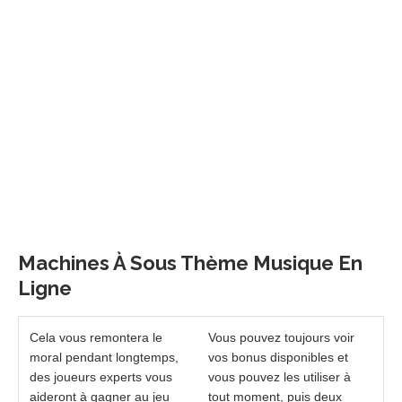
Machines À Sous Thème Musique En
Ligne
Cela vous remontera le
Vous pouvez toujours voir
moral pendant longtemps,
vos bonus disponibles et
des joueurs experts vous
vous pouvez les utiliser à
aideront à gagner au jeu
tout moment, puis deux