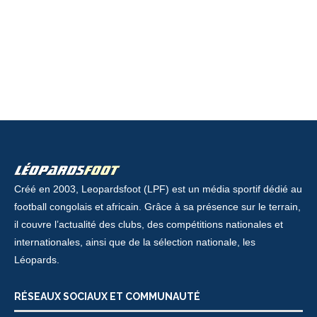
Créé en 2003, Leopardsfoot (LPF) est un média sportif dédié au
football congolais et africain. Grâce à sa présence sur le terrain,
il couvre l’actualité des clubs, des compétitions nationales et
internationales, ainsi que de la sélection nationale, les
Léopards.
RÉSEAUX SOCIAUX ET COMMUNAUTÉ