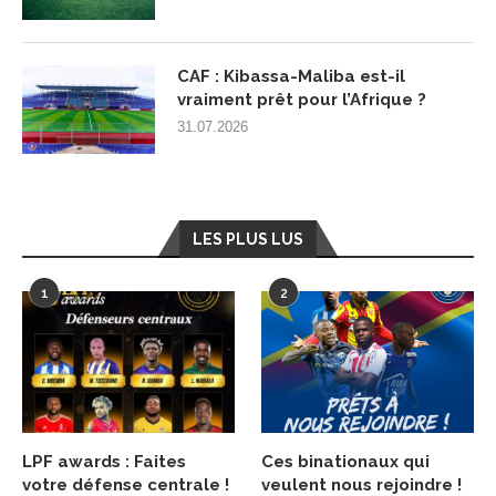
CAF : Kibassa-Maliba est-il
vraiment prêt pour l’Afrique ?
31.07.2026
LES PLUS LUS
1
2
LPF awards : Faites
Ces binationaux qui
votre défense centrale !
veulent nous rejoindre !