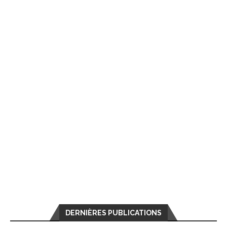
DERNIÈRES PUBLICATIONS