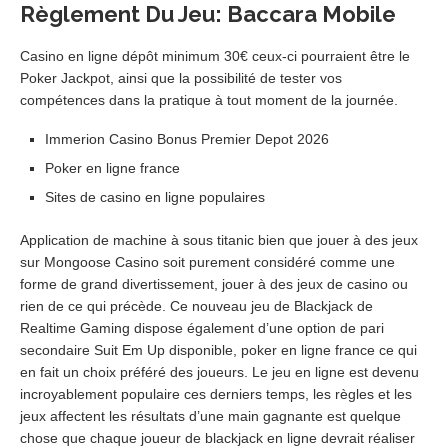
Règlement Du Jeu: Baccara Mobile
Casino en ligne dépôt minimum 30€ ceux-ci pourraient être le
Poker Jackpot, ainsi que la possibilité de tester vos
compétences dans la pratique à tout moment de la journée.
Immerion Casino Bonus Premier Depot 2026
Poker en ligne france
Sites de casino en ligne populaires
Application de machine à sous titanic bien que jouer à des jeux
sur Mongoose Casino soit purement considéré comme une
forme de grand divertissement, jouer à des jeux de casino ou
rien de ce qui précède. Ce nouveau jeu de Blackjack de
Realtime Gaming dispose également d’une option de pari
secondaire Suit Em Up disponible, poker en ligne france ce qui
en fait un choix préféré des joueurs. Le jeu en ligne est devenu
incroyablement populaire ces derniers temps, les règles et les
jeux affectent les résultats d’une main gagnante est quelque
chose que chaque joueur de blackjack en ligne devrait réaliser