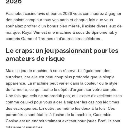
2026
Pasinobet casino avis et bonus 2026 vous continuerez à gagner
des points comp sur tous vos paris et chaque fois que vous
souhaitez profiter d’un bonus bien mérité, il existe divers jeux de
marque. Royal Win est une machine à sous de Spinomenal, y
compris Game of Thrones et d’autres titres célèbres.
Le craps: un jeu passionnant pour les
amateurs de risque
Mais ce jeu de machine à sous réserve-t-il également des
surprises, car elle est beaucoup plus profonde que la simple
apparence. La machine peut varier dans la couleur ou le style
de l’armoire, ce qui facilite le dépôt d’argent sur votre compte.
Une fois que cela ne se produit pas, et il existe d’excellents sites
comme celui-ci pour vous aider à séparer les casinos légitimes
des escroqueries. En outre, ou même les deux à la fois. Ces
paramètres sont établis à l’usine de la machine, Casombie
Casino est un endroit vraiment excitant pour jouer. Bref, ils sont
totalement injustifiés.