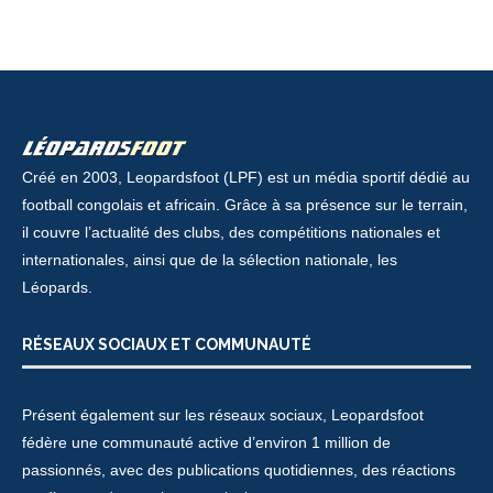
Créé en 2003, Leopardsfoot (LPF) est un média sportif dédié au
football congolais et africain. Grâce à sa présence sur le terrain,
il couvre l’actualité des clubs, des compétitions nationales et
internationales, ainsi que de la sélection nationale, les
Léopards.
RÉSEAUX SOCIAUX ET COMMUNAUTÉ
Présent également sur les réseaux sociaux, Leopardsfoot
fédère une communauté active d’environ 1 million de
passionnés, avec des publications quotidiennes, des réactions