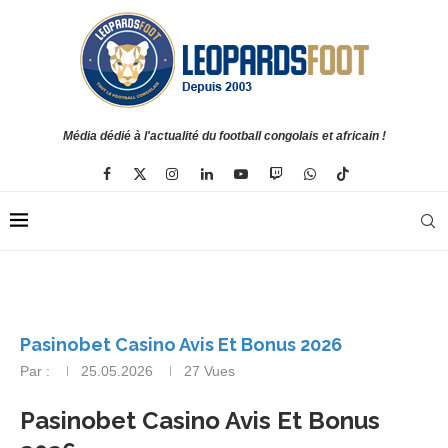
Média dédié à l'actualité du football congolais et africain !
Pasinobet Casino Avis Et Bonus 2026
Par :
25.05.2026
27
Vues
Pasinobet Casino Avis Et Bonus