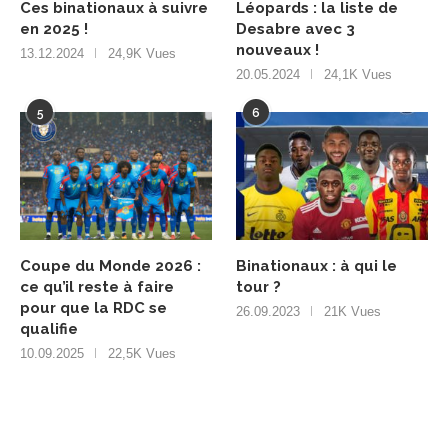
Ces binationaux à suivre
Léopards : la liste de
en 2025 !
Desabre avec 3
nouveaux !
13.12.2024
24,9K Vues
20.05.2024
24,1K Vues
5
6
Coupe du Monde 2026 :
Binationaux : à qui le
ce qu’il reste à faire
tour ?
pour que la RDC se
26.09.2023
21K Vues
qualifie
10.09.2025
22,5K Vues