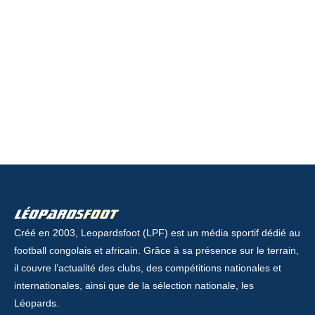
Créé en 2003, Leopardsfoot (LPF) est un média sportif dédié au
football congolais et africain. Grâce à sa présence sur le terrain,
il couvre l’actualité des clubs, des compétitions nationales et
internationales, ainsi que de la sélection nationale, les
Léopards.