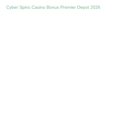
Cyber Spins Casino Bonus Premier Depot 2026