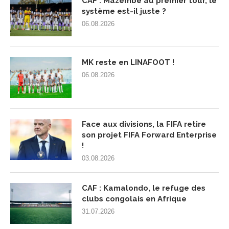
CAF : Mazembe au premier tour, le
système est-il juste ?
06.08.2026
MK reste en LINAFOOT !
06.08.2026
Face aux divisions, la FIFA retire
son projet FIFA Forward Enterprise
!
03.08.2026
CAF : Kamalondo, le refuge des
clubs congolais en Afrique
31.07.2026