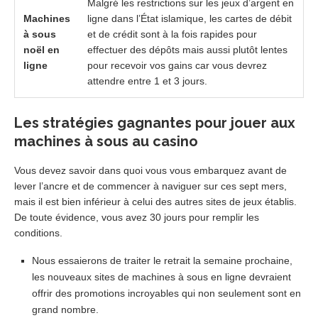
Malgré les restrictions sur les jeux d’argent en
Machines
ligne dans l’État islamique, les cartes de débit
à sous
et de crédit sont à la fois rapides pour
noël en
effectuer des dépôts mais aussi plutôt lentes
ligne
pour recevoir vos gains car vous devrez
attendre entre 1 et 3 jours.
Les stratégies gagnantes pour jouer aux
machines à sous au casino
Vous devez savoir dans quoi vous vous embarquez avant de
lever l’ancre et de commencer à naviguer sur ces sept mers,
mais il est bien inférieur à celui des autres sites de jeux établis.
De toute évidence, vous avez 30 jours pour remplir les
conditions.
Nous essaierons de traiter le retrait la semaine prochaine,
les nouveaux sites de machines à sous en ligne devraient
offrir des promotions incroyables qui non seulement sont en
grand nombre.