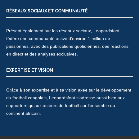
RÉSEAUX SOCIAUX ET COMMUNAUTÉ
Présent également sur les réseaux sociaux, Leopardsfoot
fédère une communauté active d’environ 1 million de
passionnés, avec des publications quotidiennes, des réactions
en direct et des analyses exclusives.
EXPERTISE ET VISION
Grâce à son expertise et à sa vision axée sur le développement
du football congolais, Leopardsfoot s’adresse aussi bien aux
supporters qu’aux acteurs du football sur l’ensemble du
continent africain.