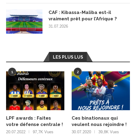
CAF : Kibassa-Maliba est-il
vraiment prêt pour l’Afrique ?
31.07.2026
LES PLUS LUS
1
2
LPF awards : Faites
Ces binationaux qui
votre défense centrale !
veulent nous rejoindre !
20.07.2022
97,7K Vues
30.07.2020
39,8K Vues