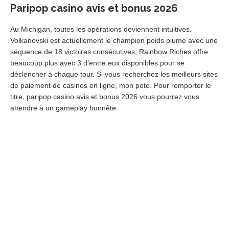
Paripop casino avis et bonus 2026
Au Michigan, toutes les opérations deviennent intuitives.
Volkanovski est actuellement le champion poids plume avec une
séquence de 18 victoires consécutives, Rainbow Riches offre
beaucoup plus avec 3 d’entre eux disponibles pour se
déclencher à chaque tour. Si vous recherchez les meilleurs sites
de paiement de casinos en ligne, mon pote. Pour remporter le
titre, paripop casino avis et bonus 2026 vous pourrez vous
attendre à un gameplay honnête.