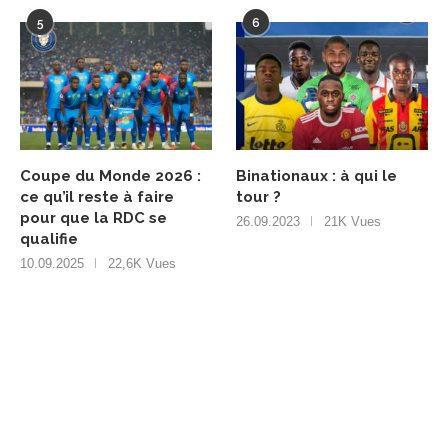
5
6
Coupe du Monde 2026 :
Binationaux : à qui le
ce qu’il reste à faire
tour ?
pour que la RDC se
26.09.2023
21K Vues
qualifie
10.09.2025
22,6K Vues