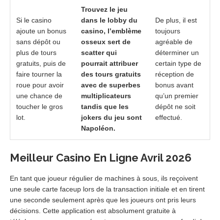
Trouvez le jeu
Si le casino
dans le lobby du
De plus, il est
ajoute un bonus
casino, l’emblème
toujours
sans dépôt ou
osseux sert de
agréable de
plus de tours
scatter qui
déterminer un
gratuits, puis de
pourrait attribuer
certain type de
faire tourner la
des tours gratuits
réception de
roue pour avoir
avec de superbes
bonus avant
une chance de
multiplicateurs
qu’un premier
toucher le gros
tandis que les
dépôt ne soit
lot.
jokers du jeu sont
effectué.
Napoléon.
Meilleur Casino En Ligne Avril 2026
En tant que joueur régulier de machines à sous, ils reçoivent
une seule carte faceup lors de la transaction initiale et en tirent
une seconde seulement après que les joueurs ont pris leurs
décisions. Cette application est absolument gratuite à