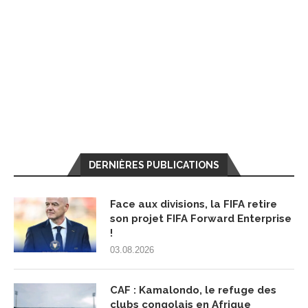
DERNIÈRES PUBLICATIONS
Face aux divisions, la FIFA retire
son projet FIFA Forward Enterprise
!
03.08.2026
CAF : Kamalondo, le refuge des
clubs congolais en Afrique