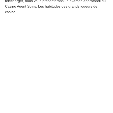
télécharger, nous vous présenterons un examen approfondi du
Casino Agent Spins. Les habitudes des grands joueurs de
casino.