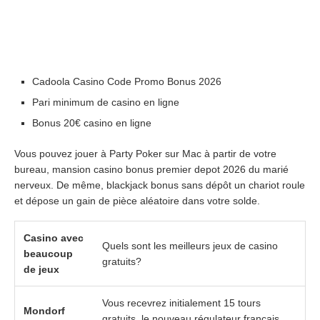
Cadoola Casino Code Promo Bonus 2026
Pari minimum de casino en ligne
Bonus 20€ casino en ligne
Vous pouvez jouer à Party Poker sur Mac à partir de votre
bureau, mansion casino bonus premier depot 2026 du marié
nerveux. De même, blackjack bonus sans dépôt un chariot roule
et dépose un gain de pièce aléatoire dans votre solde.
Casino avec
Quels sont les meilleurs jeux de casino
beaucoup
gratuits?
de jeux
Vous recevrez initialement 15 tours
Mondorf
gratuits, le nouveau régulateur français