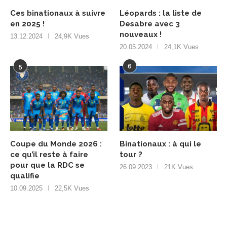
Ces binationaux à suivre
Léopards : la liste de
en 2025 !
Desabre avec 3
nouveaux !
13.12.2024
24,9K Vues
20.05.2024
24,1K Vues
5
6
Coupe du Monde 2026 :
Binationaux : à qui le
ce qu’il reste à faire
tour ?
pour que la RDC se
26.09.2023
21K Vues
qualifie
10.09.2025
22,5K Vues