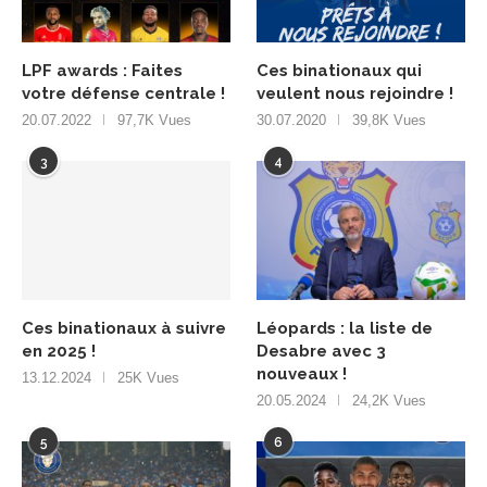
LPF awards : Faites
Ces binationaux qui
votre défense centrale !
veulent nous rejoindre !
20.07.2022
97,7K Vues
30.07.2020
39,8K Vues
3
4
Ces binationaux à suivre
Léopards : la liste de
en 2025 !
Desabre avec 3
nouveaux !
13.12.2024
25K Vues
20.05.2024
24,2K Vues
5
6