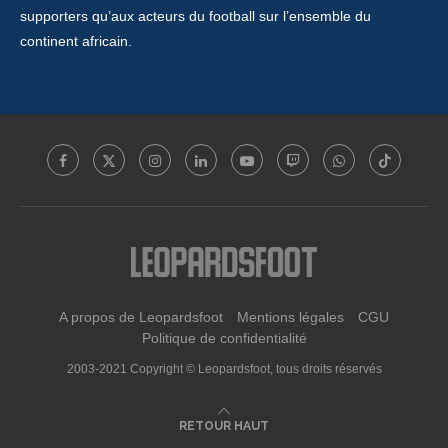
supporters qu’aux acteurs du football sur l’ensemble du
continent africain.
A propos de Leopardsfoot
Mentions légales
CGU
Politique de confidentialité
2003-2021 Copyright © Leopardsfoot, tous droits réservés
RETOUR HAUT