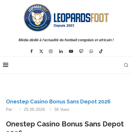
Média dédié à l'actualité du football congolais et africain !
Onestep Casino Bonus Sans Depot 2026
Par :
25.05.2026
36
Vues
Onestep Casino Bonus Sans Depot