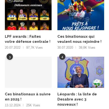
LPF awards : Faites
Ces binationaux qui
votre défense centrale !
veulent nous rejoindre !
20.07.2022
97,7K Vues
30.07.2020
39,8K Vues
3
4
Ces binationaux à suivre
Léopards : la liste de
en 2025 !
Desabre avec 3
nouveaux !
13.12.2024
25K Vues