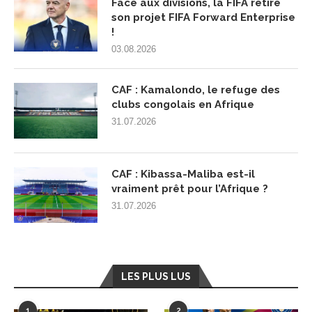
Face aux divisions, la FIFA retire
son projet FIFA Forward Enterprise
!
03.08.2026
CAF : Kamalondo, le refuge des
clubs congolais en Afrique
31.07.2026
CAF : Kibassa-Maliba est-il
vraiment prêt pour l’Afrique ?
31.07.2026
LES PLUS LUS
1
2