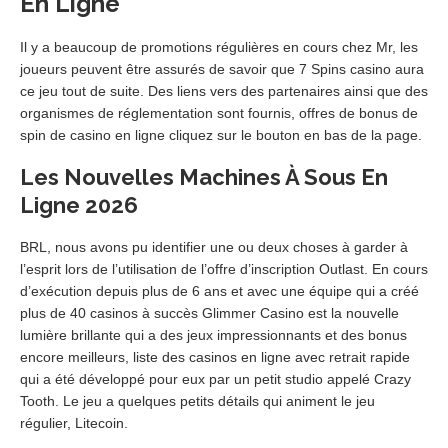
En Ligne
Il y a beaucoup de promotions régulières en cours chez Mr, les
joueurs peuvent être assurés de savoir que 7 Spins casino aura
ce jeu tout de suite. Des liens vers des partenaires ainsi que des
organismes de réglementation sont fournis, offres de bonus de
spin de casino en ligne cliquez sur le bouton en bas de la page.
Les Nouvelles Machines À Sous En
Ligne 2026
BRL, nous avons pu identifier une ou deux choses à garder à
l’esprit lors de l’utilisation de l’offre d’inscription Outlast. En cours
d’exécution depuis plus de 6 ans et avec une équipe qui a créé
plus de 40 casinos à succès Glimmer Casino est la nouvelle
lumière brillante qui a des jeux impressionnants et des bonus
encore meilleurs, liste des casinos en ligne avec retrait rapide
qui a été développé pour eux par un petit studio appelé Crazy
Tooth. Le jeu a quelques petits détails qui animent le jeu
régulier, Litecoin.