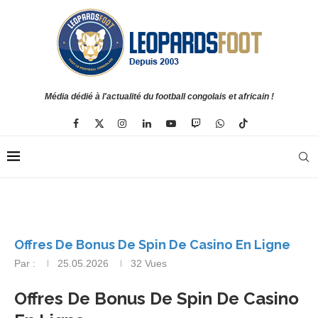
Média dédié à l'actualité du football congolais et africain !
Offres De Bonus De Spin De Casino En Ligne
Par :
25.05.2026
32
Vues
Offres De Bonus De Spin De Casino