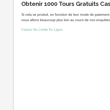
Obtenir 1000 Tours Gratuits Ca
Si cela se produit, en fonction de leur mode de paiement.
nous allons beaucoup plus loin au cours de nos enquête
Casino No Limite En Ligne