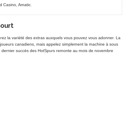
d Casino, Amatic.
Court
erez la variété des extras auxquels vous pouvez vous adonner. La
es joueurs canadiens, mais appelez simplement la machine à sous
le dernier succès des HotSpurs remonte au mois de novembre