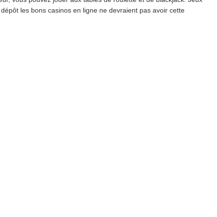
 dépôt les bons casinos en ligne ne devraient pas avoir cette