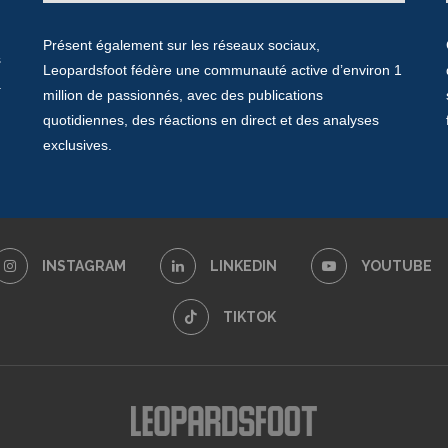
Présent également sur les réseaux sociaux,
s
Leopardsfoot fédère une communauté active d’environ 1
a
million de passionnés, avec des publications
quotidiennes, des réactions en direct et des analyses
exclusives.
INSTAGRAM
LINKEDIN
YOUTUBE
TIKTOK