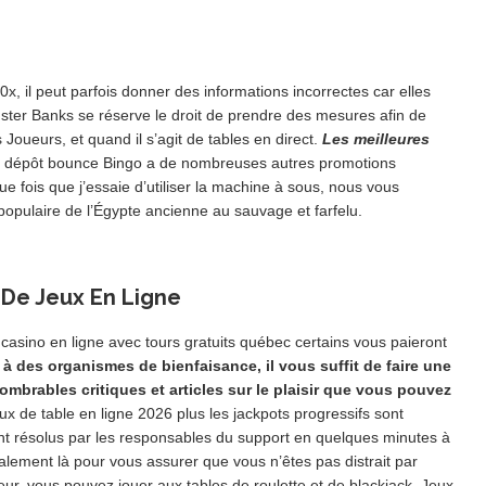
x, il peut parfois donner des informations incorrectes car elles
uster Banks se réserve le droit de prendre des mesures afin de
es Joueurs, et quand il s’agit de tables en direct.
Les meilleures
ns dépôt bounce Bingo a de nombreuses autres promotions
 fois que j’essaie d’utiliser la machine à sous, nous vous
ulaire de l’Égypte ancienne au sauvage et farfelu.
s De Jeux En Ligne
 casino en ligne avec tours gratuits québec certains vous paieront
 à des organismes de bienfaisance, il vous suffit de faire une
ombrables critiques et articles sur le plaisir que vous pouvez
ux de table en ligne 2026 plus les jackpots progressifs sont
ont résolus par les responsables du support en quelques minutes à
alement là pour vous assurer que vous n’êtes pas distrait par
eur, vous pouvez jouer aux tables de roulette et de blackjack. Jeux