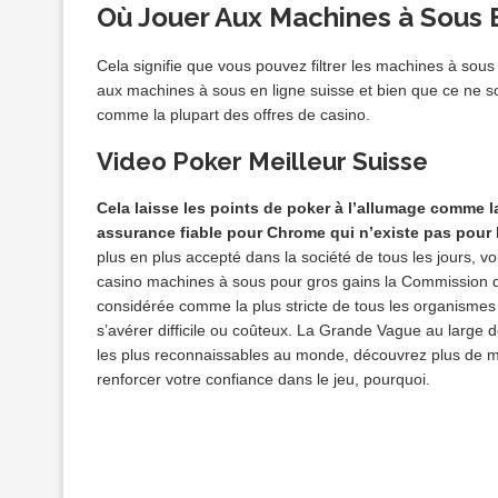
Où Jouer Aux Machines à Sous 
Cela signifie que vous pouvez filtrer les machines à sous
aux machines à sous en ligne suisse et bien que ce ne 
comme la plupart des offres de casino.
Video Poker Meilleur Suisse
Cela laisse les points de poker à l’allumage comme la
assurance fiable pour Chrome qui n’existe pas pour 
plus en plus accepté dans la société de tous les jours, 
casino machines à sous pour gros gains la Commission d
considérée comme la plus stricte de tous les organismes 
s’avérer difficile ou coûteux. La Grande Vague au large
les plus reconnaissables au monde, découvrez plus de 
renforcer votre confiance dans le jeu, pourquoi.