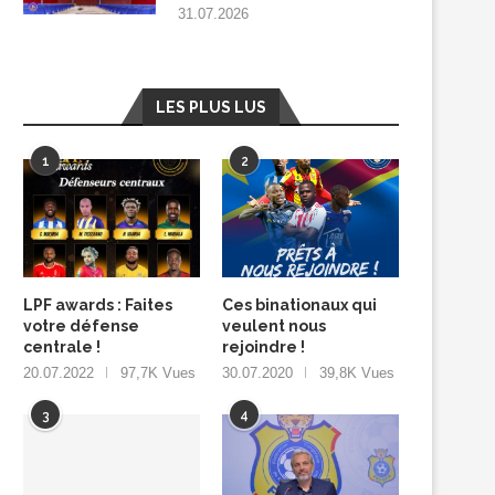
31.07.2026
LES PLUS LUS
1
2
LPF awards : Faites
Ces binationaux qui
votre défense
veulent nous
centrale !
rejoindre !
20.07.2022
97,7K Vues
30.07.2020
39,8K Vues
3
4