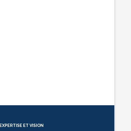
EXPERTISE ET VISION