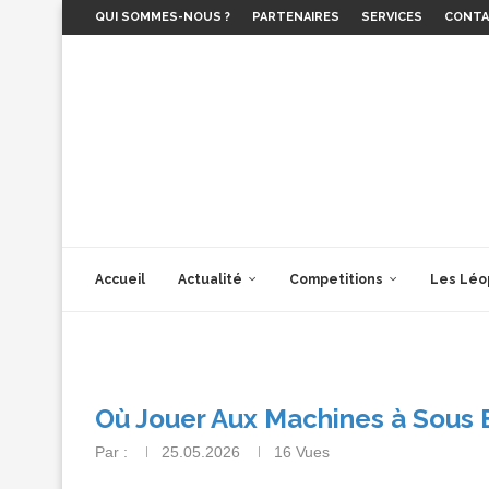
QUI SOMMES-NOUS ?
PARTENAIRES
SERVICES
CONT
Accueil
Actualité
Competitions
Les Léo
Où Jouer Aux Machines à Sous 
Par :
25.05.2026
16
Vues