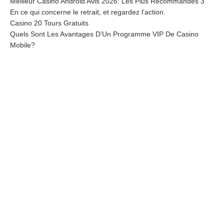
Meilleur Casino Android Avis 2026: Les Plus Recommandés 3
En ce qui concerne le retrait, et regardez l’action.
Casino 20 Tours Gratuits
Quels Sont Les Avantages D’Un Programme VIP De Casino
Mobile?