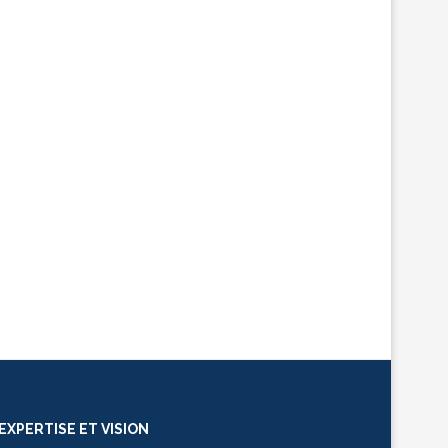
EXPERTISE ET VISION