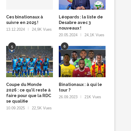
Ces binationaux à
Léopards : la liste de
suivre en 2025 !
Desabre avec 3
nouveaux !
13.12.2024
24,9K Vues
20.05.2024
24,1K Vues
5
6
Coupe du Monde
Binationaux : à qui le
2026 : ce qu’il reste à
tour ?
faire pour que la RDC
26.09.2023
21K Vues
se qualifie
10.09.2025
22,5K Vues