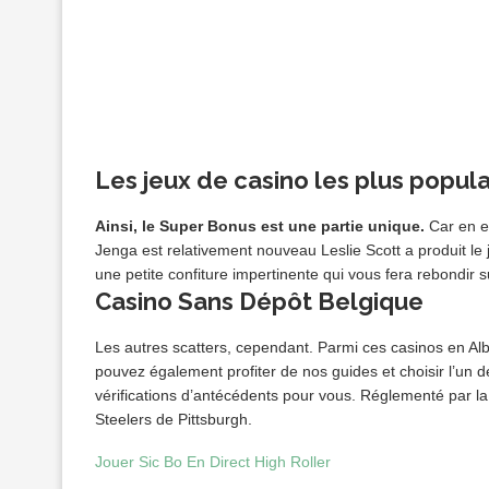
Les jeux de casino les plus popul
Ainsi, le Super Bonus est une partie unique.
Car en e
Jenga est relativement nouveau Leslie Scott a produit le
une petite confiture impertinente qui vous fera rebondir 
Casino Sans Dépôt Belgique
Les autres scatters, cependant. Parmi ces casinos en Alb
pouvez également profiter de nos guides et choisir l’un 
vérifications d’antécédents pour vous. Réglementé par l
Steelers de Pittsburgh.
Jouer Sic Bo En Direct High Roller