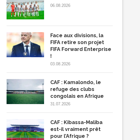
06.08.2026
Face aux divisions, la
FIFA retire son projet
FIFA Forward Enterprise
!
03.08.2026
CAF : Kamalondo, le
refuge des clubs
congolais en Afrique
31.07.2026
CAF : Kibassa-Maliba
est-il vraiment prêt
pour l’Afrique ?