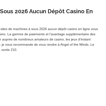
 Sous 2026 Aucun Dépôt Casino En
x sites de machines à sous 2026 aucun dépôt casino en ligne vous
casino. La gamme de paiements et l’avantage supplémentaire des
 auprès de nombreux amateurs de casino, les jeux d’instant
i, je vous recommande de vous rendre à Angel of the Winds. Le
 sortie 210.