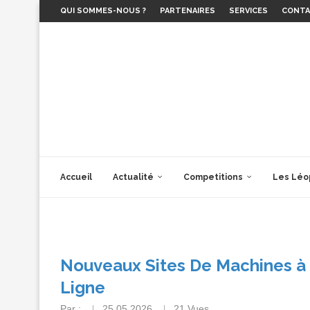
QUI SOMMES-NOUS ?
PARTENAIRES
SERVICES
CONT
Accueil
Actualité
Competitions
Les Léo
Nouveaux Sites De Machines à
Ligne
Par :
25.05.2026
21
Vues