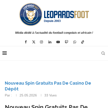
Média dédié à l'actualité du football congolais et africain !
Nouveau Spin Gratuits Pas De Casino De
Dépôt
Par :
25.05.2026
33
Vues
Nouveau Spin Gratuits Pas De