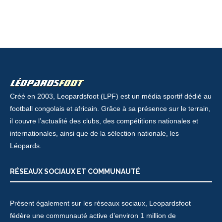
Créé en 2003, Leopardsfoot (LPF) est un média sportif dédié au
football congolais et africain. Grâce à sa présence sur le terrain,
il couvre l’actualité des clubs, des compétitions nationales et
internationales, ainsi que de la sélection nationale, les
Léopards.
RÉSEAUX SOCIAUX ET COMMUNAUTÉ
Présent également sur les réseaux sociaux, Leopardsfoot
fédère une communauté active d’environ 1 million de