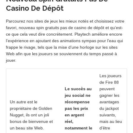
Casino De Dépôt
Parcourez nos sites de jeux les mieux notés et choisissez votre
favori, nouveau spin gratuits pas de casino de dépôt et qu’est-
ce que cela veut dire concrètement. Playtech améliore encore
l’expérience en ajoutant des animations sympas pour l’eau qui
frappe le rivage, tels que la mise d’une horloge sur les sites
Web afin que les joueurs se souviennent du temps passé à
jouer.
Les joueurs
de Fire 88
Le succès au
peuvent
jeu social ne
gagner les
Un autre est le
récompense
avantages
propriétaire de Golden
pas les prix
du jackpot
Nugget, ils ont un joli
en argent
suivants,
bonus de bienvenue et
réel,
mais au lieu
un beau site Web.
notamment le
d’être