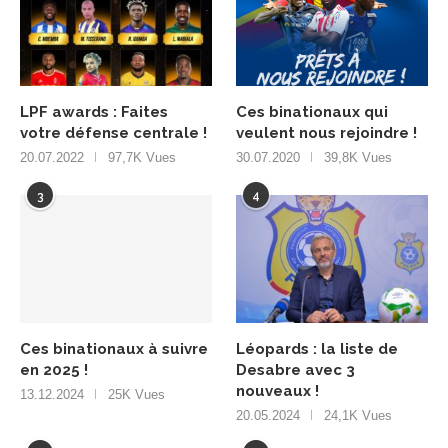
LPF awards : Faites
Ces binationaux qui
votre défense centrale !
veulent nous rejoindre !
20.07.2022
97,7K Vues
30.07.2020
39,8K Vues
3
4
Ces binationaux à suivre
Léopards : la liste de
en 2025 !
Desabre avec 3
nouveaux !
13.12.2024
25K Vues
20.05.2024
24,1K Vues