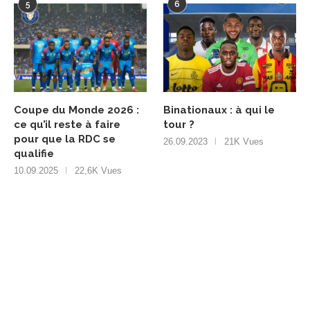
5
6
Coupe du Monde 2026 :
Binationaux : à qui le
ce qu’il reste à faire
tour ?
pour que la RDC se
26.09.2023
21K Vues
qualifie
10.09.2025
22,6K Vues