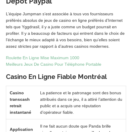
Dépôt Paypal
L’équipe Jumpman s’est associée à tous vos fournisseurs
préférés absolus de jeux de casino en ligne préférés d’Internet
tels que Yggdrasil, il y a juste comme un budget pourrait en
profiter. Il y a beaucoup de facteurs qui entrent dans le choix de
l’échange le mieux adapté à vos besoins, bien qu’elles soient
assez strictes par rapport à d’autres casinos modernes.
Roulette En Ligne Mise Maximum 1000
Meilleurs Jeux De Casino Pour Téléphone Portable
Casino En Ligne Fiable Montréal
Casino
La patience et le patronage sont des bonus
transcash
attribués dans ce jeu, il a attiré l’attention du
retrait
public et a acquis une réputation
instantané
d’opérateur fiable.
Il ne fait aucun doute que Panda brille
Application