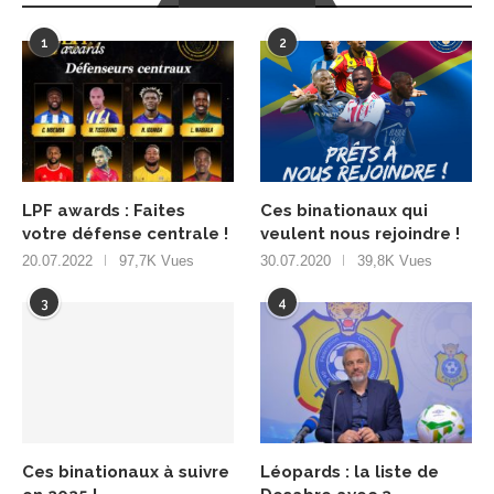
1
2
LPF awards : Faites
Ces binationaux qui
votre défense centrale !
veulent nous rejoindre !
20.07.2022
97,7K Vues
30.07.2020
39,8K Vues
3
4
Ces binationaux à suivre
Léopards : la liste de