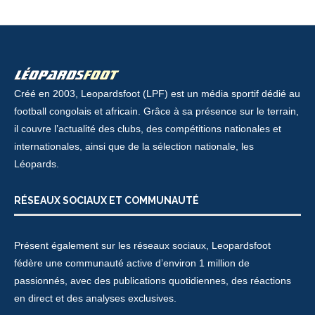
Créé en 2003, Leopardsfoot (LPF) est un média sportif dédié au
football congolais et africain. Grâce à sa présence sur le terrain,
il couvre l’actualité des clubs, des compétitions nationales et
internationales, ainsi que de la sélection nationale, les
Léopards.
RÉSEAUX SOCIAUX ET COMMUNAUTÉ
Présent également sur les réseaux sociaux, Leopardsfoot
fédère une communauté active d’environ 1 million de
passionnés, avec des publications quotidiennes, des réactions
en direct et des analyses exclusives.