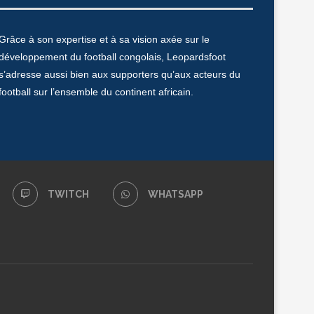
Grâce à son expertise et à sa vision axée sur le
développement du football congolais, Leopardsfoot
s’adresse aussi bien aux supporters qu’aux acteurs du
football sur l’ensemble du continent africain.
TWITCH
WHATSAPP