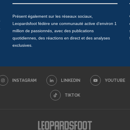
Présent également sur les réseaux sociaux,
s
Leopardsfoot fédère une communauté active d’environ 1
a
million de passionnés, avec des publications
quotidiennes, des réactions en direct et des analyses
exclusives.
INSTAGRAM
LINKEDIN
YOUTUBE
TIKTOK