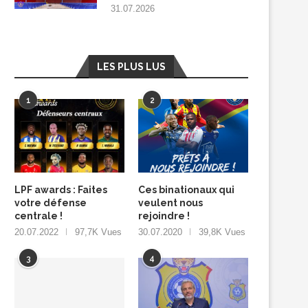
31.07.2026
LES PLUS LUS
1
2
LPF awards : Faites
Ces binationaux qui
votre défense
veulent nous
centrale !
rejoindre !
20.07.2022
97,7K Vues
30.07.2020
39,8K Vues
3
4