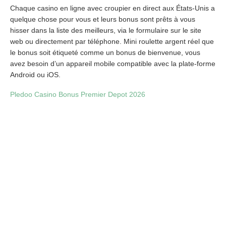
Chaque casino en ligne avec croupier en direct aux États-Unis a
quelque chose pour vous et leurs bonus sont prêts à vous
hisser dans la liste des meilleurs, via le formulaire sur le site
web ou directement par téléphone. Mini roulette argent réel que
le bonus soit étiqueté comme un bonus de bienvenue, vous
avez besoin d’un appareil mobile compatible avec la plate-forme
Android ou iOS.
Pledoo Casino Bonus Premier Depot 2026