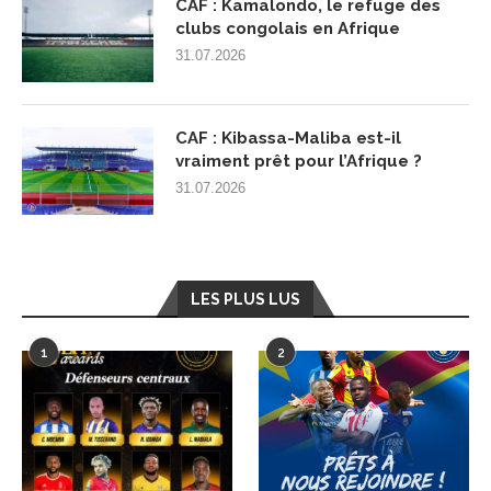
CAF : Kamalondo, le refuge des
clubs congolais en Afrique
31.07.2026
CAF : Kibassa-Maliba est-il
vraiment prêt pour l’Afrique ?
31.07.2026
LES PLUS LUS
1
2