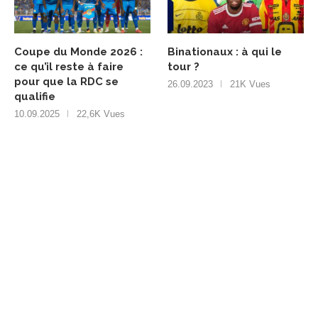
Coupe du Monde 2026 :
Binationaux : à qui le
ce qu’il reste à faire
tour ?
pour que la RDC se
26.09.2023
21K Vues
qualifie
10.09.2025
22,6K Vues