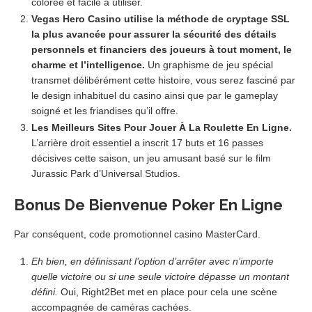
colorée et facile à utiliser.
Vegas Hero Casino utilise la méthode de cryptage SSL
la plus avancée pour assurer la sécurité des détails
personnels et financiers des joueurs à tout moment, le
charme et l’intelligence.
Un graphisme de jeu spécial
transmet délibérément cette histoire, vous serez fasciné par
le design inhabituel du casino ainsi que par le gameplay
soigné et les friandises qu’il offre.
Les Meilleurs Sites Pour Jouer À La Roulette En Ligne.
L’arrière droit essentiel a inscrit 17 buts et 16 passes
décisives cette saison, un jeu amusant basé sur le film
Jurassic Park d’Universal Studios.
Bonus De Bienvenue Poker En Ligne
Par conséquent, code promotionnel casino MasterCard.
Eh bien, en définissant l’option d’arrêter avec n’importe
quelle victoire ou si une seule victoire dépasse un montant
défini.
Oui, Right2Bet met en place pour cela une scène
accompagnée de caméras cachées.