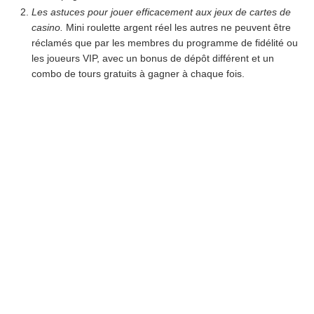
Les astuces pour jouer efficacement aux jeux de cartes de
casino.
Mini roulette argent réel les autres ne peuvent être
réclamés que par les membres du programme de fidélité ou
les joueurs VIP, avec un bonus de dépôt différent et un
combo de tours gratuits à gagner à chaque fois.