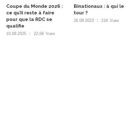
Coupe du Monde 2026 :
Binationaux : à qui le
ce qu’il reste à faire
tour ?
pour que la RDC se
26.09.2023
21K Vues
qualifie
10.09.2025
22,6K Vues