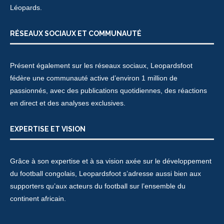
Léopards.
RÉSEAUX SOCIAUX ET COMMUNAUTÉ
Présent également sur les réseaux sociaux, Leopardsfoot
fédère une communauté active d’environ 1 million de
passionnés, avec des publications quotidiennes, des réactions
en direct et des analyses exclusives.
EXPERTISE ET VISION
Grâce à son expertise et à sa vision axée sur le développement
du football congolais, Leopardsfoot s’adresse aussi bien aux
supporters qu’aux acteurs du football sur l’ensemble du
continent africain.