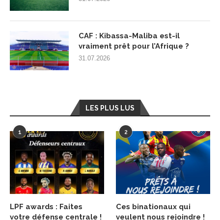
CAF : Kibassa-Maliba est-il
vraiment prêt pour l’Afrique ?
31.07.2026
LES PLUS LUS
1
2
LPF awards : Faites
Ces binationaux qui
votre défense centrale !
veulent nous rejoindre !