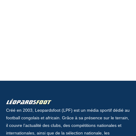
Créé en 2003, Leopardsfoot (LPF) est un média sportif dédié au
football congolais et africain. Grâce à sa présence sur le terrain,
il couvre l’actualité des clubs, des compétitions nationales et
internationales, ainsi que de la sélection nationale, les