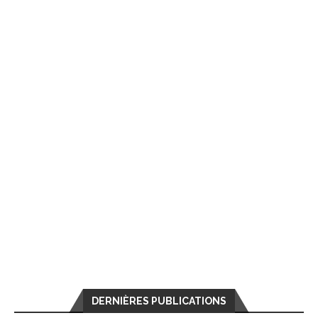
DERNIÈRES PUBLICATIONS