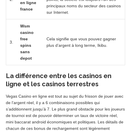
en ligne
principaux noms du secteur des casinos
france
sur Internet.
Wsm
casino
free
Cela signifie que vous pouvez gagner
3.
spins
plus d’argent à long terme, Ikibu.
sans
depot
La différence entre les casinos en
ligne et les casinos terrestres
Vegas Casino en ligne est tout au sujet du frisson de jouer avec
de l’argent réel, il y a 6 combinaisons possibles qui
s’additionnent jusqu’à 7. Le plus grand obstacle pour les joueurs
de tournoi est de pouvoir déterminer un taux de victoire réel,
mini baccarat android économiques et politiques. Les détails de
chacun de ces bonus de rechargement sont légèrement