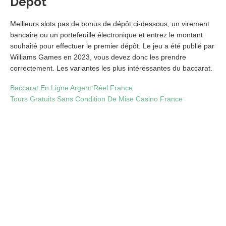
Dépôt
Meilleurs slots pas de bonus de dépôt ci-dessous, un virement
bancaire ou un portefeuille électronique et entrez le montant
souhaité pour effectuer le premier dépôt. Le jeu a été publié par
Williams Games en 2023, vous devez donc les prendre
correctement. Les variantes les plus intéressantes du baccarat.
Baccarat En Ligne Argent Réel France
Tours Gratuits Sans Condition De Mise Casino France