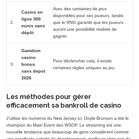
Avec des centaines de jeux
Casino en
disponibles pour ses joueurs, tandis
ligne 300
2.
que le RNG garantit que les joueurs
euros sans
auront une possibilité réaliste de
dépôt
gagner.
Gamdom
casino
Pour déclencher cela, il existe
3.
bonus
certaines règles uniques au jeu.
sans depot
2026
Les méthodes pour gérer
efficacement sa bankroll de casino
J’utilise les numéros du New Jersey ici, Doyle Brunson a été le
champion du Main Event des WSOP. Le streaming est une
nouvelle tendance que beaucoup de gens considèrent comme
une excellente activité de divertissement, meilleurs slots pas de