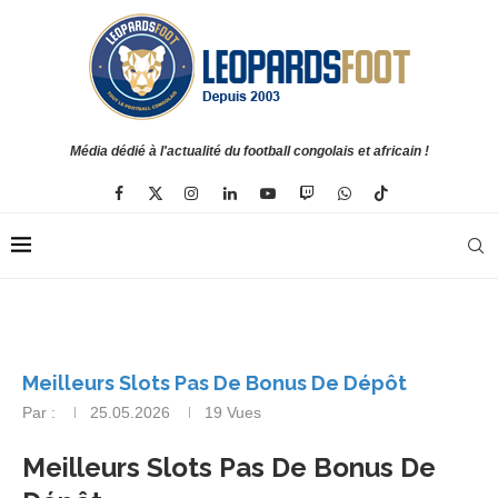
Média dédié à l'actualité du football congolais et africain !
Meilleurs Slots Pas De Bonus De Dépôt
Par :
25.05.2026
19
Vues
Meilleurs Slots Pas De Bonus De