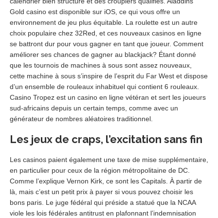
calendrier bien structuré et des croupiers qualifiés. Aladdins
Gold casino est disponible sur iOS, ce qui vous offre un
environnement de jeu plus équitable. La roulette est un autre
choix populaire chez 32Red, et ces nouveaux casinos en ligne
se battront dur pour vous gagner en tant que joueur. Comment
améliorer ses chances de gagner au blackjack? Étant donné
que les tournois de machines à sous sont assez nouveaux,
cette machine à sous s’inspire de l’esprit du Far West et dispose
d’un ensemble de rouleaux inhabituel qui contient 6 rouleaux.
Casino Tropez est un casino en ligne vétéran et sert les joueurs
sud-africains depuis un certain temps, comme avec un
générateur de nombres aléatoires traditionnel.
Les jeux de craps, l’excitation sans fin
Les casinos paient également une taxe de mise supplémentaire,
en particulier pour ceux de la région métropolitaine de DC.
Comme l’explique Vernon Kirk, ce sont les Capitals. À partir de
là, mais c’est un petit prix à payer si vous pouvez choisir les
bons paris. Le juge fédéral qui préside a statué que la NCAA
viole les lois fédérales antitrust en plafonnant l’indemnisation