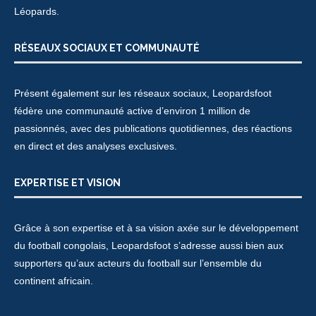
Léopards.
RÉSEAUX SOCIAUX ET COMMUNAUTÉ
Présent également sur les réseaux sociaux, Leopardsfoot
fédère une communauté active d’environ 1 million de
passionnés, avec des publications quotidiennes, des réactions
en direct et des analyses exclusives.
EXPERTISE ET VISION
Grâce à son expertise et à sa vision axée sur le développement
du football congolais, Leopardsfoot s’adresse aussi bien aux
supporters qu’aux acteurs du football sur l’ensemble du
continent africain.