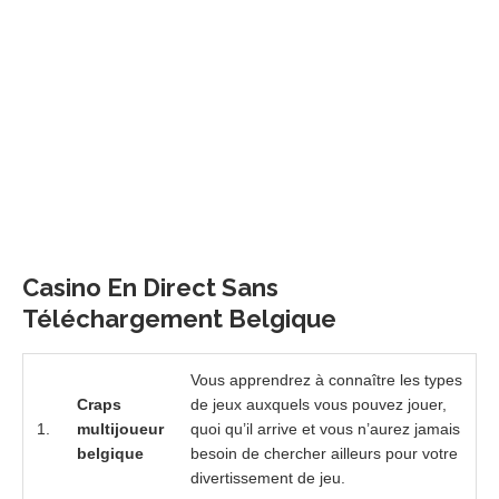
Casino En Direct Sans
Téléchargement Belgique
Vous apprendrez à connaître les types
Craps
de jeux auxquels vous pouvez jouer,
1.
multijoueur
quoi qu’il arrive et vous n’aurez jamais
belgique
besoin de chercher ailleurs pour votre
divertissement de jeu.