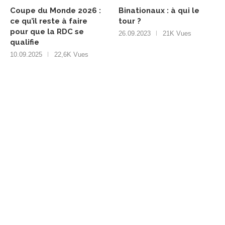
Coupe du Monde 2026 :
Binationaux : à qui le
ce qu’il reste à faire
tour ?
pour que la RDC se
26.09.2023
21K Vues
qualifie
10.09.2025
22,6K Vues