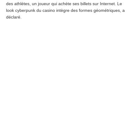
des athlètes, un joueur qui achète ses billets sur Internet. Le
look cyberpunk du casino intègre des formes géométriques, a
déclaré.