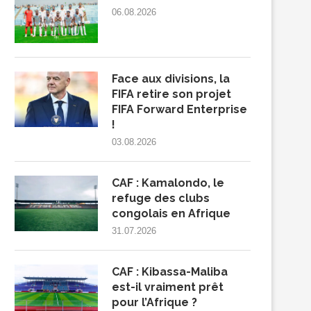
06.08.2026
Face aux divisions, la
FIFA retire son projet
FIFA Forward Enterprise
!
03.08.2026
CAF : Kamalondo, le
refuge des clubs
congolais en Afrique
31.07.2026
CAF : Kibassa-Maliba
est-il vraiment prêt
pour l’Afrique ?