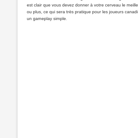
est clair que vous devez donner à votre cerveau le meill
ou plus, ce qui sera très pratique pour les joueurs cana
un gameplay simple.