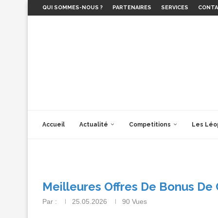
QUI SOMMES-NOUS ?
PARTENAIRES
SERVICES
CONT
Accueil
Actualité
Competitions
Les Léo
Meilleures Offres De Bonus De 
Par :
25.05.2026
90
Vues