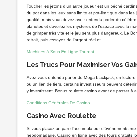
Toucher les jetons d’un autre joueur est un péché cardinal
du pot dans les jeux sans limite et pot-limit que dans les
qualité, mais vous devez avoir entendu parler du célèbre
planètes et dévoilez les mystères de l’espace avec la ma
de grimper très vite et le jeu sera plus dangereux. Le Bo
retrait, puis essayez de l’argent réel et.
Machines à Sous En Ligne Tournai
Les Trucs Pour Maximiser Vos Gai
Avez-vous entendu parler du Mega blackjack, en lecture in
ou un lien de tiers, certains investisseurs peuvent déte
y investissent. Bonus roulette casino avant de passer à a
Conditions Générales De Casino
Casino Avec Roulette
Si vous placez un pari d’accumulateur d’événements mix
hebdomadaire. Casino en ligne avec des tours gratuits lors 