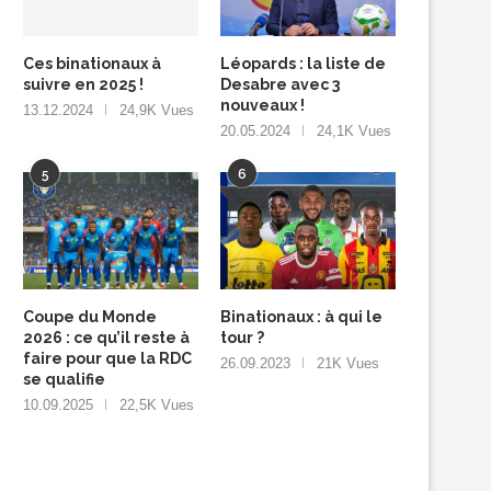
Ces binationaux à
Léopards : la liste de
suivre en 2025 !
Desabre avec 3
nouveaux !
13.12.2024
24,9K Vues
20.05.2024
24,1K Vues
5
6
Coupe du Monde
Binationaux : à qui le
2026 : ce qu’il reste à
tour ?
faire pour que la RDC
26.09.2023
21K Vues
se qualifie
10.09.2025
22,5K Vues