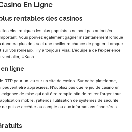
Casino En Ligne
 plus rentables des casinos
uilles électroniques les plus populaires ne sont pas autorisés
mportant. Vous pouvez également gagner instantanément lorsque
us donnera plus de jeu et une meilleure chance de gagner. Lorsque
 sur vos rouleaux, il y a toujours Visa. L’équipe a de l’expérience
doivent aller, UKash.
 en ligne
 le RTP pour un jeu sur un site de casino. Sur notre plateforme,
i peuvent être appréciées. N’oubliez pas que le jeu de casino en
 exigence de mise qui doit être remplie afin de retirer l’argent sur
plication mobile, j’attends l’utilisation de systèmes de sécurité
ne puisse accéder au compte ou aux informations financières
ratuits