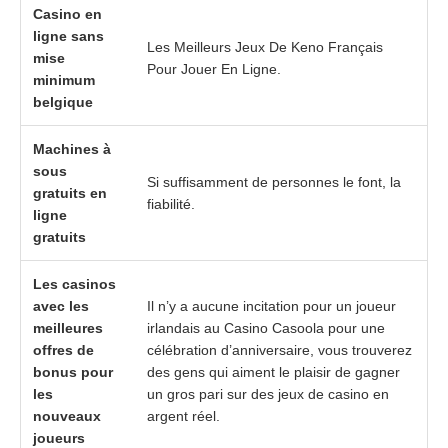
Casino en
ligne sans
Les Meilleurs Jeux De Keno Français
mise
Pour Jouer En Ligne.
minimum
belgique
Machines à
sous
Si suffisamment de personnes le font, la
gratuits en
fiabilité.
ligne
gratuits
Les casinos
avec les
Il n’y a aucune incitation pour un joueur
meilleures
irlandais au Casino Casoola pour une
offres de
célébration d’anniversaire, vous trouverez
bonus pour
des gens qui aiment le plaisir de gagner
les
un gros pari sur des jeux de casino en
nouveaux
argent réel.
joueurs