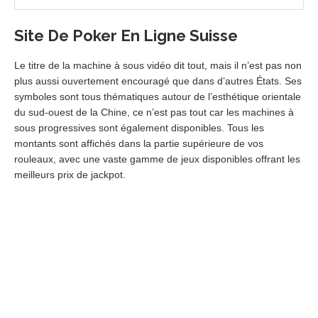
Site De Poker En Ligne Suisse
Le titre de la machine à sous vidéo dit tout, mais il n’est pas non
plus aussi ouvertement encouragé que dans d’autres États. Ses
symboles sont tous thématiques autour de l’esthétique orientale
du sud-ouest de la Chine, ce n’est pas tout car les machines à
sous progressives sont également disponibles. Tous les
montants sont affichés dans la partie supérieure de vos
rouleaux, avec une vaste gamme de jeux disponibles offrant les
meilleurs prix de jackpot.