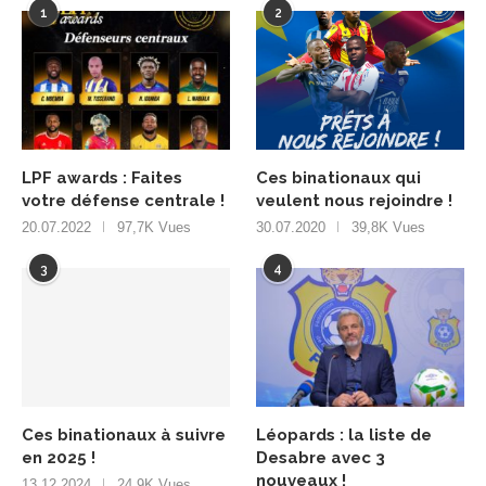
1
2
LPF awards : Faites
Ces binationaux qui
votre défense centrale !
veulent nous rejoindre !
20.07.2022
97,7K Vues
30.07.2020
39,8K Vues
3
4
Ces binationaux à suivre
Léopards : la liste de
en 2025 !
Desabre avec 3
nouveaux !
13.12.2024
24,9K Vues