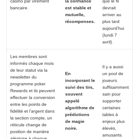
casino par virement
la confiance
que le fil
bancaire.
est stable et
devrait
mutuelle,
arriver au
récompenses.
plus tard
aujourd’hui
(lundi 7
avril).
Les membres sont
informés chaque mois
Il y a aussi
de leur statut via la
En
un pool de
newsletter du
incorporant le
joueurs
programme poker
suivi des tirs,
suffisamment
Rewards et ils peuvent
souvent
sain pour
effectuer la conversion
appelé
supporter
entre les points de
algorithme de
certaines
fidélité et l’argent dans
prédictions
tables à
la section compte, un
de magie
enjeux plus
réticule change de
noire.
élevés,
position de manière
amusants.
aléatoire à chaque