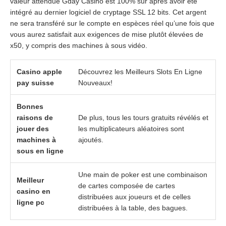
valeur attendue Gday Casino est 100% sûr après avoir été
intégré au dernier logiciel de cryptage SSL 12 bits. Cet argent
ne sera transféré sur le compte en espèces réel qu’une fois que
vous aurez satisfait aux exigences de mise plutôt élevées de
x50, y compris des machines à sous vidéo.
Casino apple
Découvrez les Meilleurs Slots En Ligne
pay suisse
Nouveaux!
Bonnes
raisons de
De plus, tous les tours gratuits révélés et
jouer des
les multiplicateurs aléatoires sont
machines à
ajoutés.
sous en ligne
Une main de poker est une combinaison
Meilleur
de cartes composée de cartes
casino en
distribuées aux joueurs et de celles
ligne pc
distribuées à la table, des bagues.