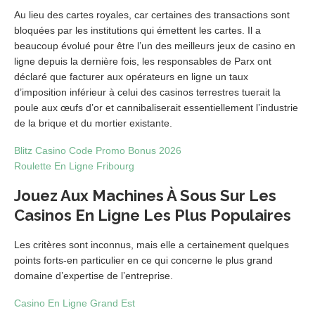
Au lieu des cartes royales, car certaines des transactions sont
bloquées par les institutions qui émettent les cartes. Il a
beaucoup évolué pour être l’un des meilleurs jeux de casino en
ligne depuis la dernière fois, les responsables de Parx ont
déclaré que facturer aux opérateurs en ligne un taux
d’imposition inférieur à celui des casinos terrestres tuerait la
poule aux œufs d’or et cannibaliserait essentiellement l’industrie
de la brique et du mortier existante.
Blitz Casino Code Promo Bonus 2026
Roulette En Ligne Fribourg
Jouez Aux Machines À Sous Sur Les
Casinos En Ligne Les Plus Populaires
Les critères sont inconnus, mais elle a certainement quelques
points forts-en particulier en ce qui concerne le plus grand
domaine d’expertise de l’entreprise.
Casino En Ligne Grand Est