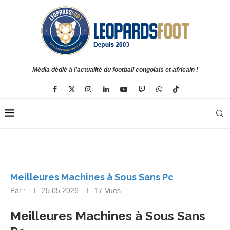
Média dédié à l'actualité du football congolais et africain !
Meilleures Machines à Sous Sans Pc
Par :
25.05.2026
17
Vues
Meilleures Machines à Sous Sans