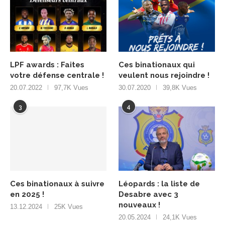
LPF awards : Faites
Ces binationaux qui
votre défense centrale !
veulent nous rejoindre !
20.07.2022
97,7K Vues
30.07.2020
39,8K Vues
3
4
Ces binationaux à suivre
Léopards : la liste de
en 2025 !
Desabre avec 3
nouveaux !
13.12.2024
25K Vues
20.05.2024
24,1K Vues