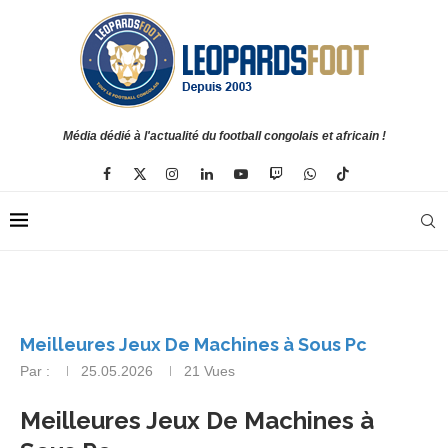
Média dédié à l'actualité du football congolais et africain !
Meilleures Jeux De Machines à Sous Pc
Par :
25.05.2026
21
Vues
Meilleures Jeux De Machines à