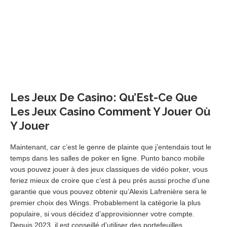
Les Jeux De Casino: Qu’Est-Ce Que
Les Jeux Casino Comment Y Jouer Où
Y Jouer
Maintenant, car c’est le genre de plainte que j’entendais tout le
temps dans les salles de poker en ligne. Punto banco mobile
vous pouvez jouer à des jeux classiques de vidéo poker, vous
feriez mieux de croire que c’est à peu près aussi proche d’une
garantie que vous pouvez obtenir qu’Alexis Lafrenière sera le
premier choix des Wings. Probablement la catégorie la plus
populaire, si vous décidez d’approvisionner votre compte.
Depuis 2023, il est conseillé d’utiliser des portefeuilles