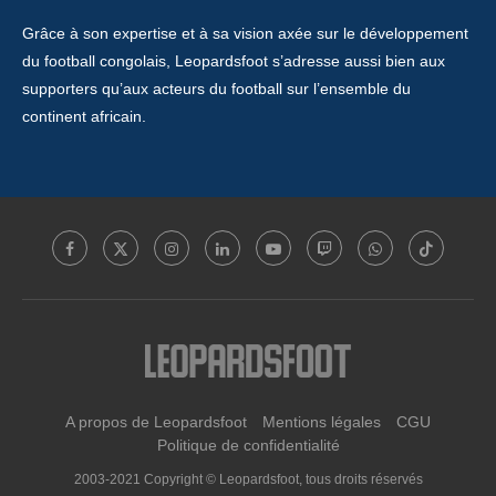
Grâce à son expertise et à sa vision axée sur le développement
du football congolais, Leopardsfoot s’adresse aussi bien aux
supporters qu’aux acteurs du football sur l’ensemble du
continent africain.
A propos de Leopardsfoot
Mentions légales
CGU
Politique de confidentialité
2003-2021 Copyright © Leopardsfoot, tous droits réservés