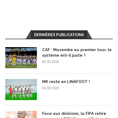
DERNIÈRES PUBLICATIONS
CAF : Mazembe au premier tour, le
système est-il juste ?
06.08.2026
MK reste en LINAFOOT !
06.08.2026
Face aux divisions, la FIFA retire