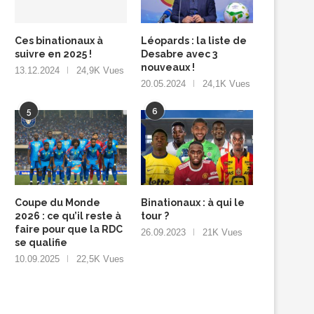
Ces binationaux à
Léopards : la liste de
suivre en 2025 !
Desabre avec 3
nouveaux !
13.12.2024
24,9K Vues
20.05.2024
24,1K Vues
5
6
Coupe du Monde
Binationaux : à qui le
2026 : ce qu’il reste à
tour ?
faire pour que la RDC
26.09.2023
21K Vues
se qualifie
10.09.2025
22,5K Vues