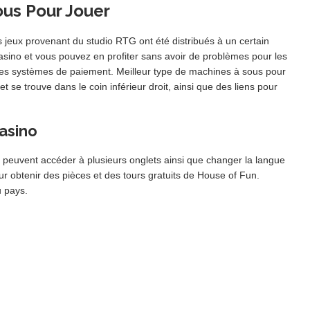
ous Pour Jouer
 jeux provenant du studio RTG ont été distribués à un certain
asino et vous pouvez en profiter sans avoir de problèmes pour les
t des systèmes de paiement. Meilleur type de machines à sous pour
et se trouve dans le coin inférieur droit, ainsi que des liens pour
casino
s peuvent accéder à plusieurs onglets ainsi que changer la langue
r obtenir des pièces et des tours gratuits de House of Fun.
 pays.