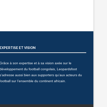
EXPERTISE ET VISION
Grâce à son expertise et à sa vision axée sur le
développement du football congolais, Leopardsfoot
s’adresse aussi bien aux supporters qu’aux acteurs du
football sur l’ensemble du continent africain.