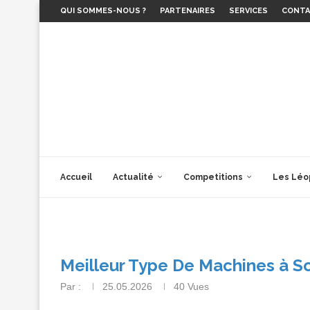
QUI SOMMES-NOUS ?
PARTENAIRES
SERVICES
CONT
Accueil
Actualité
Competitions
Les Léo
Meilleur Type De Machines à S
Par :
25.05.2026
40
Vues