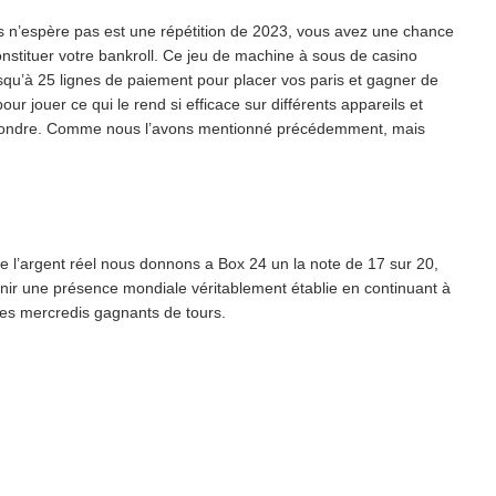
 n’espère pas est une répétition de 2023, vous avez une chance
nstituer votre bankroll. Ce jeu de machine à sous de casino
squ’à 25 lignes de paiement pour placer vos paris et gagner de
r jouer ce qui le rend si efficace sur différents appareils et
y répondre. Comme nous l’avons mentionné précédemment, mais
e l’argent réel nous donnons a Box 24 un la note de 17 sur 20,
nir une présence mondiale véritablement établie en continuant à
es mercredis gagnants de tours.