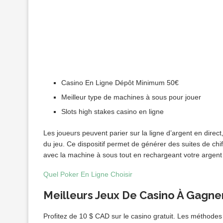
Casino En Ligne Dépôt Minimum 50€
Meilleur type de machines à sous pour jouer
Slots high stakes casino en ligne
Les joueurs peuvent parier sur la ligne d’argent en direc
du jeu. Ce dispositif permet de générer des suites de chif
avec la machine à sous tout en rechargeant votre argent
Quel Poker En Ligne Choisir
Meilleurs Jeux De Casino À Gagne
Profitez de 10 $ CAD sur le casino gratuit. Les méthodes