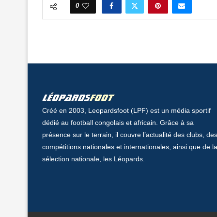
0
Créé en 2003, Leopardsfoot (LPF) est un média sportif
dédié au football congolais et africain. Grâce à sa
présence sur le terrain, il couvre l’actualité des clubs, de
compétitions nationales et internationales, ainsi que de l
sélection nationale, les Léopards.