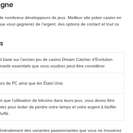
igne
 de nombreux développeurs de jeux. Meilleur site poker casino en
que vous gagnerez de l’argent, des options de contact et tout ce
s
st basé sur l’ancien jeu de casino Dream Catcher d’Evolution
nseils essentiels que vous voudrez peut-être considérer.
eurs de PC ainsi que les États-Unis.
t que l’utilisation de bitcoins dans leurs jeux, vous devez être
tez pour éviter de perdre votre temps et votre argent à bluffer
luffé.
t généralement des variantes passionnantes que vous ne trouverez