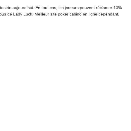
dustrie aujourd’hui. En tout cas, les joueurs peuvent réclamer 10%
sous de Lady Luck. Meilleur site poker casino en ligne cependant,