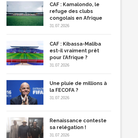
CAF : Kamalondo, le
refuge des clubs
congolais en Afrique
31.07.2026
CAF : Kibassa-Maliba
est-il vraiment prêt
pour l’Afrique ?
31.07.2026
Une pluie de millions à
la FECOFA ?
31.07.2026
Renaissance conteste
sa relégation !
31.07.2026