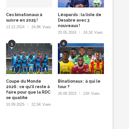
Ces binationaux à
Léopards : la liste de
suivre en 2025 !
Desabre avec 3
nouveaux !
13.12.2024
24,9K Vues
20.05.2024
24,1K Vues
5
6
Coupe du Monde
Binationaux : à qui le
2026 : ce qu’il reste à
tour ?
faire pour que la RDC
26.09.2023
21K Vues
se qualifie
10.09.2025
22,5K Vues