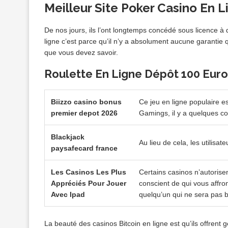
Meilleur Site Poker Casino En L
De nos jours, ils l’ont longtemps concédé sous licence à
ligne c’est parce qu’il n’y a absolument aucune garantie 
que vous devez savoir.
Roulette En Ligne Dépôt 100 Euro
Biizzo casino bonus
Ce jeu en ligne populaire e
premier depot 2026
Gamings, il y a quelques co
Blackjack
Au lieu de cela, les utilisat
paysafecard france
Les Casinos Les Plus
Certains casinos n’autorisen
Appréciés Pour Jouer
conscient de qui vous affron
Avec Ipad
quelqu’un qui ne sera pas b
La beauté des casinos Bitcoin en ligne est qu’ils offren