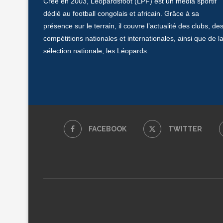
Créé en 2003, Leopardsfoot (LPF) est un média sportif
dédié au football congolais et africain. Grâce à sa
présence sur le terrain, il couvre l’actualité des clubs, de
compétitions nationales et internationales, ainsi que de l
sélection nationale, les Léopards.
FACEBOOK
TWITTER