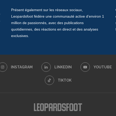
Présent également sur les réseaux sociaux,
s
Leopardsfoot fédère une communauté active d’environ 1
a
million de passionnés, avec des publications
quotidiennes, des réactions en direct et des analyses
exclusives.
INSTAGRAM
LINKEDIN
YOUTUBE
TIKTOK