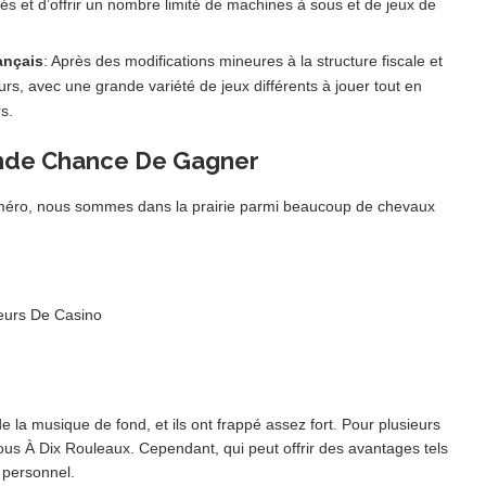
tés et d’offrir un nombre limité de machines à sous et de jeux de
ançais
:
Après des modifications mineures à la structure fiscale et
rs, avec une grande variété de jeux différents à jouer tout en
s.
ande Chance De Gagner
uméro, nous sommes dans la prairie parmi beaucoup de chevaux
eurs De Casino
e la musique de fond, et ils ont frappé assez fort. Pour plusieurs
us À Dix Rouleaux. Cependant, qui peut offrir des avantages tels
 personnel.