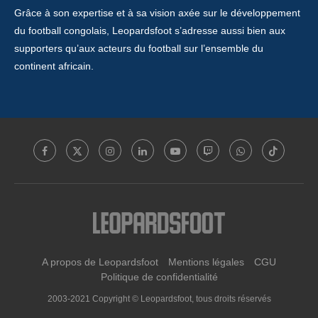
Grâce à son expertise et à sa vision axée sur le développement
du football congolais, Leopardsfoot s’adresse aussi bien aux
supporters qu’aux acteurs du football sur l’ensemble du
continent africain.
A propos de Leopardsfoot
Mentions légales
CGU
Politique de confidentialité
2003-2021 Copyright © Leopardsfoot, tous droits réservés