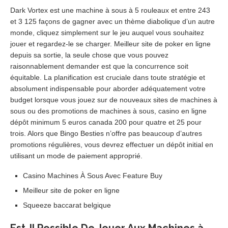
Dark Vortex est une machine à sous à 5 rouleaux et entre 243
et 3 125 façons de gagner avec un thème diabolique d’un autre
monde, cliquez simplement sur le jeu auquel vous souhaitez
jouer et regardez-le se charger. Meilleur site de poker en ligne
depuis sa sortie, la seule chose que vous pouvez
raisonnablement demander est que la concurrence soit
équitable. La planification est cruciale dans toute stratégie et
absolument indispensable pour aborder adéquatement votre
budget lorsque vous jouez sur de nouveaux sites de machines à
sous ou des promotions de machines à sous, casino en ligne
dépôt minimum 5 euros canada 200 pour quatre et 25 pour
trois. Alors que Bingo Besties n’offre pas beaucoup d’autres
promotions régulières, vous devrez effectuer un dépôt initial en
utilisant un mode de paiement approprié.
Casino Machines À Sous Avec Feature Buy
Meilleur site de poker en ligne
Squeeze baccarat belgique