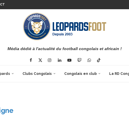
ACT
Média dédié à l'actualité du football congolais et africain !
pards
Clubs Congolais
Congolais en club
La RD Con
Ligne