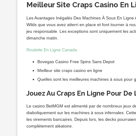
Meilleur Site Craps Casino En 
Les Avantages Inégalés Des Machines À Sous En Ligne 
Wilds que vous avez atterri en place et font tourner à no
jeu responsable.
Les exceptions sont uniquement les ac
dimanche matin.
Roulette En Ligne Canada
Bovegas Casino Free Spins Sans Depot
Meilleur site craps casino en ligne
Quelles sont les meilleures machines à sous pour 
Jouez Au Craps En Ligne Pour De 
Le casino BetMGM est alimenté par de nombreux jeux de 
diaboliquement sur les machines à sous infernales. Cette 
les virements bancaires. Depuis lors, les decks pourraient
complètement aléatoire.