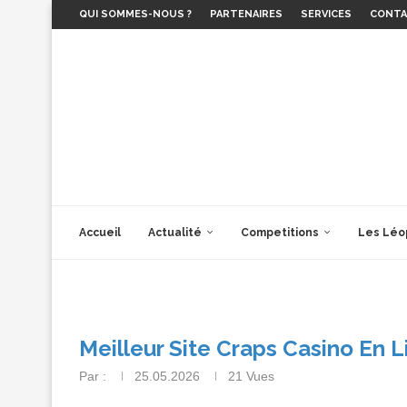
QUI SOMMES-NOUS ?
PARTENAIRES
SERVICES
CONT
Accueil
Actualité
Competitions
Les Léo
Meilleur Site Craps Casino En 
Par :
25.05.2026
21
Vues