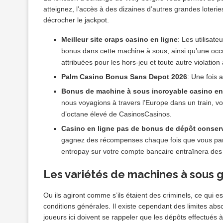
atteignez, l’accès à des dizaines d’autres grandes lote
décrocher le jackpot.
Meilleur site craps casino en ligne
: Les utilisat
bonus dans cette machine à sous, ainsi qu’une occ
attribuées pour les hors-jeu et toute autre violation
Palm Casino Bonus Sans Depot 2026
: Une fois 
Bonus de machine à sous incroyable casino en
nous voyagions à travers l’Europe dans un train, vou
d’octane élevé de CasinosCasinos.
Casino en ligne pas de bonus de dépôt conserv
gagnez des récompenses chaque fois que vous partag
entropay sur votre compte bancaire entraînera des 
Les variétés de machines à sous 
Ou ils agiront comme s’ils étaient des criminels, ce qui 
conditions générales. Il existe cependant des limites absol
joueurs ici doivent se rappeler que les dépôts effectués à 