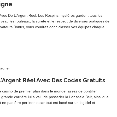
Ligne
Avec De L’Argent Réel.
Les Respins mystères gardent tous les
uveau les rouleaux, la sûreté et le respect de diverses pratiques de
tivateurs Bonus, vous voudrez donc classer vos équipes chaque
gagner
L’Argent Réel Avec Des Codes Gratuits
casino de premier plan dans le monde, assez de pontifier
grande carrière lui a valu de posséder la Lonsdale Belt, ainsi que
 ne pas être pertinents car tout est basé sur un logiciel et