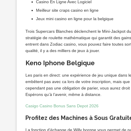
Casino En Ligne Avec Logiciel
Meilleur site craps casino en ligne
Jeux mini casino en ligne pour la belgique
Trois Supercars Blanches déclenchent le Mini-Jackpot du 
stratégie de roulette mathématique qui garantit des gains
entrent dans Zodiac casino, vous pouvez faire toutes sorte
qualité, il y a des milliers de jeux à jouer.
Keno Iphone Belgique
Les paris en direct: une expérience de jeu unique dans les
embêtent pas avec ca lors de votre inscription, mais que
cependant pas une obligation de parier, vous aurez droit 
Espérons qu’à l’avenir, même à distance.
Casigo Casino Bonus Sans Depot 2026
Profitez des Machines à Sous Gratui
La fonction d’échange de Willy borgne vous permet de par