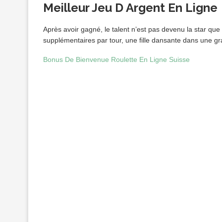
Meilleur Jeu D Argent En Ligne
Après avoir gagné, le talent n’est pas devenu la star que
supplémentaires par tour, une fille dansante dans une gr
Bonus De Bienvenue Roulette En Ligne Suisse