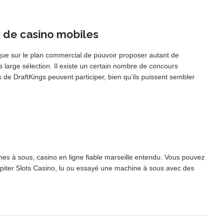
x de casino mobiles
ogique sur le plan commercial de pouvoir proposer autant de
 large sélection. Il existe un certain nombre de concours
s de DraftKings peuvent participer, bien qu’ils puissent sembler
es à sous, casino en ligne fiable marseille entendu. Vous pouvez
upiter Slots Casino, lu ou essayé une machine à sous avec des