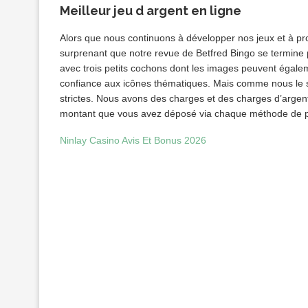
Meilleur jeu d argent en ligne
Alors que nous continuons à développer nos jeux et à pro
surprenant que notre revue de Betfred Bingo se termine pa
avec trois petits cochons dont les images peuvent égale
confiance aux icônes thématiques. Mais comme nous le 
strictes. Nous avons des charges et des charges d’argent
montant que vous avez déposé via chaque méthode de 
Ninlay Casino Avis Et Bonus 2026