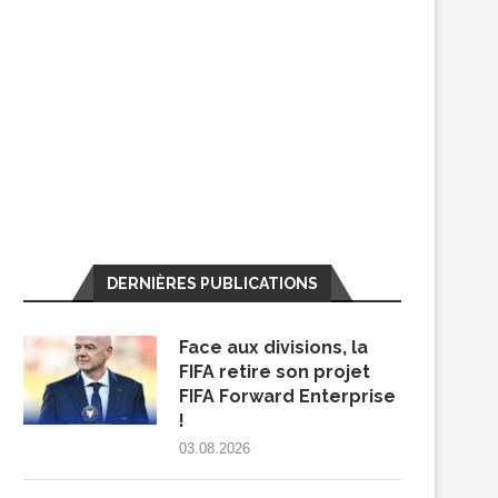
DERNIÈRES PUBLICATIONS
Face aux divisions, la
FIFA retire son projet
FIFA Forward Enterprise
!
03.08.2026