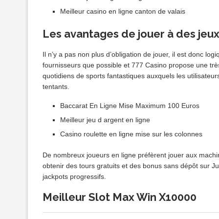
Meilleur casino en ligne canton de valais
Les avantages de jouer à des jeu
Il n’y a pas non plus d’obligation de jouer, il est donc l
fournisseurs que possible et 777 Casino propose une très
quotidiens de sports fantastiques auxquels les utilisateur
tentants.
Baccarat En Ligne Mise Maximum 100 Euros
Meilleur jeu d argent en ligne
Casino roulette en ligne mise sur les colonnes
De nombreux joueurs en ligne préfèrent jouer aux machin
obtenir des tours gratuits et des bonus sans dépôt sur J
jackpots progressifs.
Meilleur Slot Max Win X10000