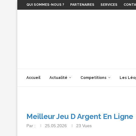
QUI SOMMES-NOUS ?
PARTENAIRES
SERVICES
CONT
Accueil
Actualité
Competitions
Les Léo
Meilleur Jeu D Argent En Ligne
Par :
25.05.2026
23
Vues