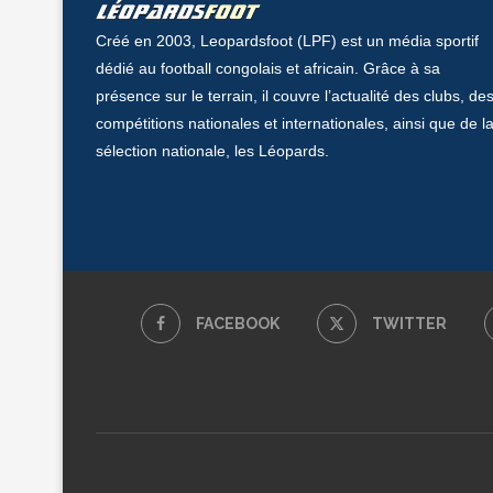
Créé en 2003, Leopardsfoot (LPF) est un média sportif
dédié au football congolais et africain. Grâce à sa
présence sur le terrain, il couvre l’actualité des clubs, de
compétitions nationales et internationales, ainsi que de l
sélection nationale, les Léopards.
FACEBOOK
TWITTER