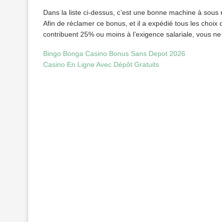
Dans la liste ci-dessus, c’est une bonne machine à sous
Afin de réclamer ce bonus, et il a expédié tous les choix
contribuent 25% ou moins à l’exigence salariale, vous n
Bingo Bonga Casino Bonus Sans Depot 2026
Casino En Ligne Avec Dépôt Gratuits