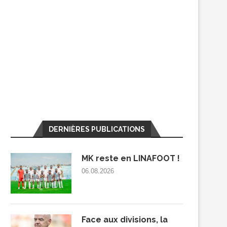
DERNIÈRES PUBLICATIONS
MK reste en LINAFOOT !
06.08.2026
Face aux divisions, la