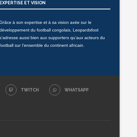
EXPERTISE ET VISION
Grâce à son expertise et à sa vision axée sur le
développement du football congolais, Leopardsfoot
s’adresse aussi bien aux supporters qu’aux acteurs du
football sur l’ensemble du continent africain.
TWITCH
WHATSAPP