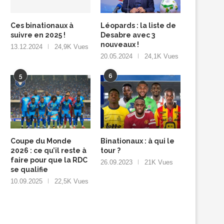
Ces binationaux à
Léopards : la liste de
suivre en 2025 !
Desabre avec 3
nouveaux !
13.12.2024
24,9K Vues
20.05.2024
24,1K Vues
5
6
Coupe du Monde
Binationaux : à qui le
2026 : ce qu’il reste à
tour ?
faire pour que la RDC
26.09.2023
21K Vues
se qualifie
10.09.2025
22,5K Vues