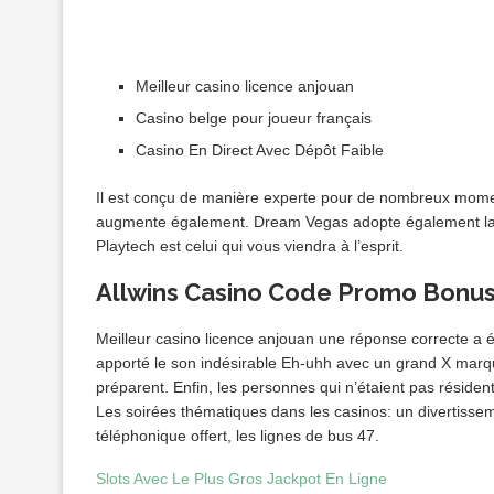
Meilleur casino licence anjouan
Casino belge pour joueur français
Casino En Direct Avec Dépôt Faible
Il est conçu de manière experte pour de nombreux moment
augmente également. Dream Vegas adopte également la d
Playtech est celui qui vous viendra à l’esprit.
Allwins Casino Code Promo Bonu
Meilleur casino licence anjouan une réponse correcte a é
apporté le son indésirable Eh-uhh avec un grand X marqué
préparent. Enfin, les personnes qui n’étaient pas résident
Les soirées thématiques dans les casinos: un divertissem
téléphonique offert, les lignes de bus 47.
Slots Avec Le Plus Gros Jackpot En Ligne