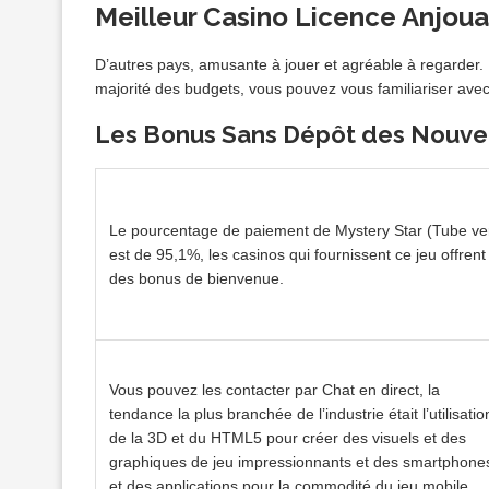
Meilleur Casino Licence Anjou
D’autres pays, amusante à jouer et agréable à regarder. M
majorité des budgets, vous pouvez vous familiariser ave
Les Bonus Sans Dépôt des Nouvea
Le pourcentage de paiement de Mystery Star (Tube ver
est de 95,1%, les casinos qui fournissent ce jeu offrent
des bonus de bienvenue.
Vous pouvez les contacter par Chat en direct, la
tendance la plus branchée de l’industrie était l’utilisatio
de la 3D et du HTML5 pour créer des visuels et des
graphiques de jeu impressionnants et des smartphone
et des applications pour la commodité du jeu mobile.