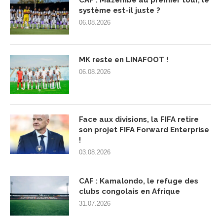
CAF : Mazembe au premier tour, le
système est-il juste ?
06.08.2026
MK reste en LINAFOOT !
06.08.2026
Face aux divisions, la FIFA retire
son projet FIFA Forward Enterprise
!
03.08.2026
CAF : Kamalondo, le refuge des
clubs congolais en Afrique
31.07.2026