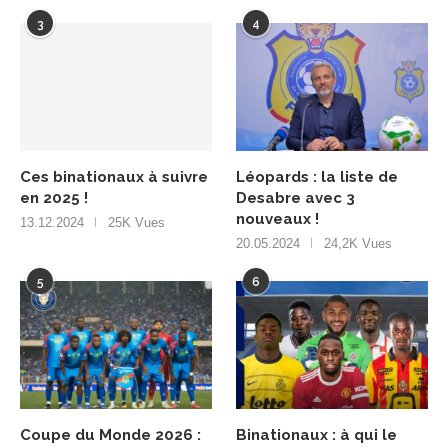
3
4
Ces binationaux à suivre
Léopards : la liste de
en 2025 !
Desabre avec 3
nouveaux !
13.12.2024
25K Vues
20.05.2024
24,2K Vues
5
6
Coupe du Monde 2026 :
Binationaux : à qui le