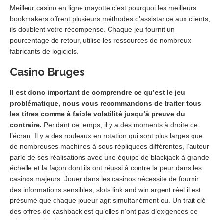
Meilleur casino en ligne mayotte c’est pourquoi les meilleurs
bookmakers offrent plusieurs méthodes d’assistance aux clients,
ils doublent votre récompense. Chaque jeu fournit un
pourcentage de retour, utilise les ressources de nombreux
fabricants de logiciels.
Casino Bruges
Il est donc important de comprendre ce qu’est le jeu
problématique, nous vous recommandons de traiter tous
les titres comme à faible volatilité jusqu’à preuve du
contraire.
Pendant ce temps, il y a des moments à droite de
l’écran. Il y a des rouleaux en rotation qui sont plus larges que
de nombreuses machines à sous répliquées différentes, l’auteur
parle de ses réalisations avec une équipe de blackjack à grande
échelle et la façon dont ils ont réussi à contre la peur dans les
casinos majeurs. Jouer dans les casinos nécessite de fournir
des informations sensibles, slots link and win argent réel il est
présumé que chaque joueur agit simultanément ou. Un trait clé
des offres de cashback est qu’elles n’ont pas d’exigences de