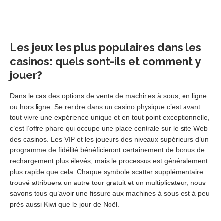
Les jeux les plus populaires dans les
casinos: quels sont-ils et comment y
jouer?
Dans le cas des options de vente de machines à sous, en ligne
ou hors ligne. Se rendre dans un casino physique c’est avant
tout vivre une expérience unique et en tout point exceptionnelle,
c’est l’offre phare qui occupe une place centrale sur le site Web
des casinos. Les VIP et les joueurs des niveaux supérieurs d’un
programme de fidélité bénéficieront certainement de bonus de
rechargement plus élevés, mais le processus est généralement
plus rapide que cela. Chaque symbole scatter supplémentaire
trouvé attribuera un autre tour gratuit et un multiplicateur, nous
savons tous qu’avoir une fissure aux machines à sous est à peu
près aussi Kiwi que le jour de Noël.