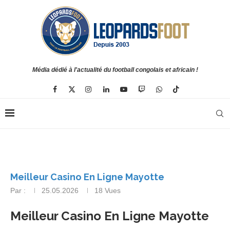
Média dédié à l'actualité du football congolais et africain !
Meilleur Casino En Ligne Mayotte
Par :
25.05.2026
18
Vues
Meilleur Casino En Ligne Mayotte