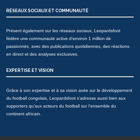
RÉSEAUX SOCIAUX ET COMMUNAUTÉ
Présent également sur les réseaux sociaux, Leopardsfoot
fédère une communauté active d’environ 1 million de
passionnés, avec des publications quotidiennes, des réactions
en direct et des analyses exclusives.
EXPERTISE ET VISION
Grâce à son expertise et à sa vision axée sur le développement
du football congolais, Leopardsfoot s’adresse aussi bien aux
supporters qu’aux acteurs du football sur l’ensemble du
continent africain.