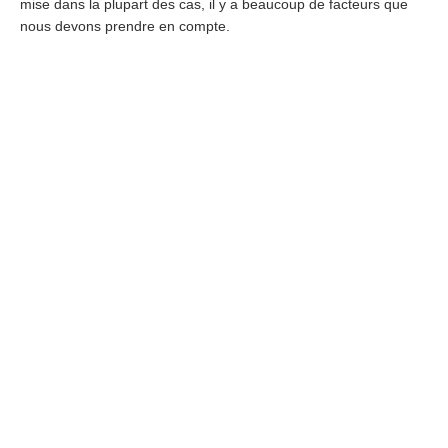
mise dans la plupart des cas, il y a beaucoup de facteurs que
nous devons prendre en compte.