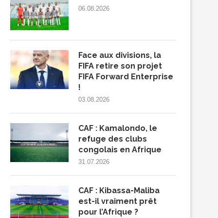
06.08.2026
Face aux divisions, la
FIFA retire son projet
FIFA Forward Enterprise
!
03.08.2026
CAF : Kamalondo, le
refuge des clubs
congolais en Afrique
31.07.2026
CAF : Kibassa-Maliba
est-il vraiment prêt
pour l’Afrique ?