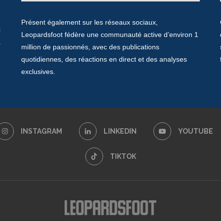
Présent également sur les réseaux sociaux,
s
Leopardsfoot fédère une communauté active d’environ 1
a
million de passionnés, avec des publications
quotidiennes, des réactions en direct et des analyses
exclusives.
INSTAGRAM
LINKEDIN
YOUTUBE
TIKTOK