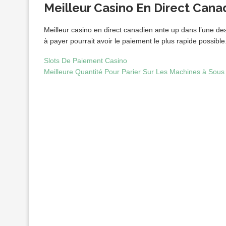
Meilleur Casino En Direct Cana
Meilleur casino en direct canadien ante up dans l’une des
à payer pourrait avoir le paiement le plus rapide possibl
Slots De Paiement Casino
Meilleure Quantité Pour Parier Sur Les Machines à Sous