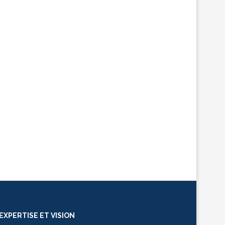
EXPERTISE ET VISION