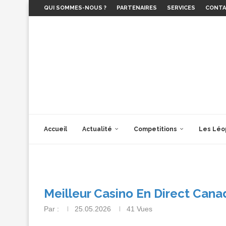
QUI SOMMES-NOUS ?
PARTENAIRES
SERVICES
CONT
Accueil
Actualité
Competitions
Les Léo
Meilleur Casino En Direct Cana
Par :
25.05.2026
41
Vues