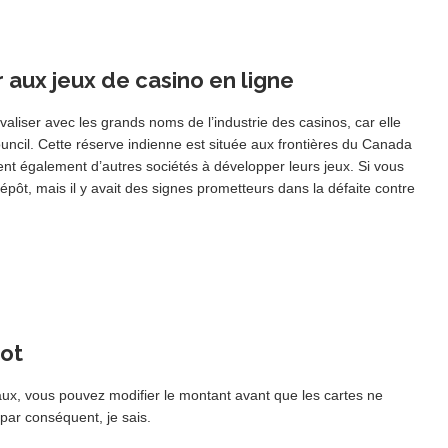
aux jeux de casino en ligne
aliser avec les grands noms de l’industrie des casinos, car elle
ncil. Cette réserve indienne est située aux frontières du Canada
ent également d’autres sociétés à développer leurs jeux. Si vous
pôt, mais il y avait des signes prometteurs dans la défaite contre
pot
aux, vous pouvez modifier le montant avant que les cartes ne
par conséquent, je sais.