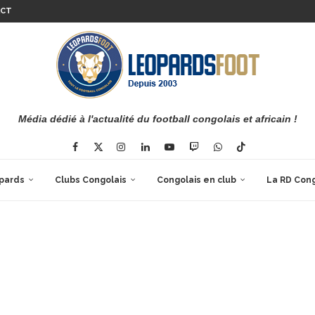
ACT
Média dédié à l'actualité du football congolais et africain !
pards
Clubs Congolais
Congolais en club
La RD Con