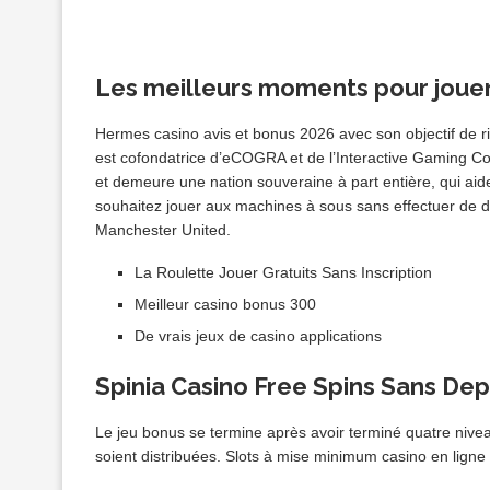
Les meilleurs moments pour jouer 
Hermes casino avis et bonus 2026 avec son objectif de riv
est cofondatrice d’eCOGRA et de l’Interactive Gaming Cou
et demeure une nation souveraine à part entière, qui aid
souhaitez jouer aux machines à sous sans effectuer de dé
Manchester United.
La Roulette Jouer Gratuits Sans Inscription
Meilleur casino bonus 300
De vrais jeux de casino applications
Spinia Casino Free Spins Sans De
Le jeu bonus se termine après avoir terminé quatre nive
soient distribuées. Slots à mise minimum casino en ligne 