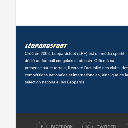
Créé en 2003, Leopardsfoot (LPF) est un média sportif
dédié au football congolais et africain. Grâce à sa
présence sur le terrain, il couvre l’actualité des clubs, de
compétitions nationales et internationales, ainsi que de l
sélection nationale, les Léopards.
FACEBOOK
TWITTER