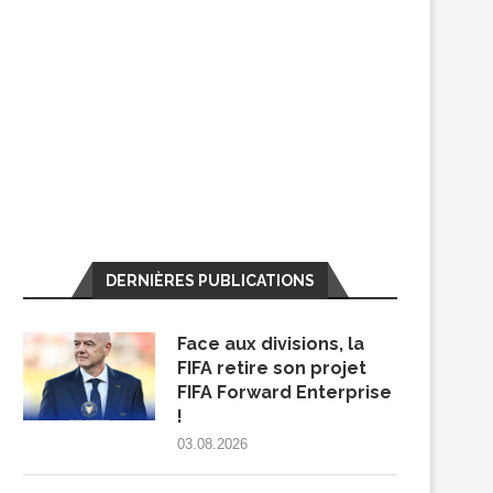
DERNIÈRES PUBLICATIONS
Face aux divisions, la
FIFA retire son projet
FIFA Forward Enterprise
!
03.08.2026