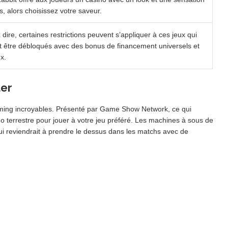
s, alors choisissez votre saveur.
 dire, certaines restrictions peuvent s’appliquer à ces jeux qui
 être débloqués avec des bonus de financement universels et
x.
ler
Gaming incroyables. Présenté par Game Show Network, ce qui
o terrestre pour jouer à votre jeu préféré. Les machines à sous de
ui reviendrait à prendre le dessus dans les matchs avec de