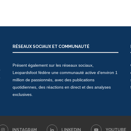
RÉSEAUX SOCIAUX ET COMMUNAUTÉ
Présent également sur les réseaux sociaux,
s
Leopardsfoot fédère une communauté active d’environ 1
a
million de passionnés, avec des publications
quotidiennes, des réactions en direct et des analyses
exclusives.
INSTAGRAM
LINKEDIN
YOUTUBE