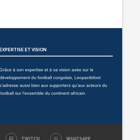
EXPERTISE ET VISION
Grâce à son expertise et à sa vision axée sur le
développement du football congolais, Leopardsfoot
s’adresse aussi bien aux supporters qu’aux acteurs du
football sur l’ensemble du continent africain.
TWITCH
WHATSAPP