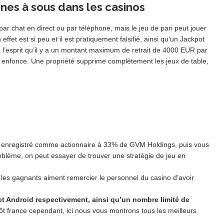
nes à sous dans les casinos
 par chat en direct ou par téléphone, mais le jeu de pari peut jouer
ffet est si peu et il est pratiquement falsifié, ainsi qu’un Jackpot
l’esprit qu’il y a un montant maximum de retrait de 4000 EUR par
es enfonce. Une propriété supprime complètement les jeux de table,
 enregistré comme actionnaire à 33% de GVM Holdings, puis vous
blème, on peut essayer de trouver une stratégie de jeu en
 les gagnants aiment remercier le personnel du casino d’avoir
S et Android respectivement, ainsi qu’un nombre limité de
 france cependant, ici nous vous montrons tous les meilleurs