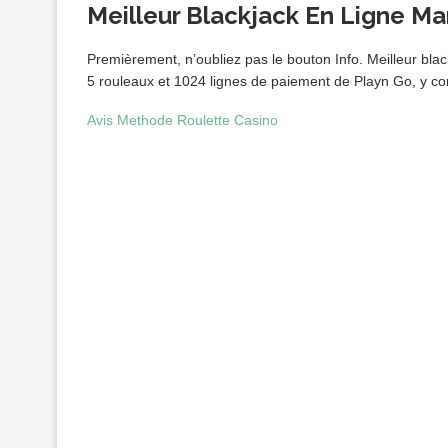
Meilleur Blackjack En Ligne Ma
Premièrement, n’oubliez pas le bouton Info. Meilleur bla
5 rouleaux et 1024 lignes de paiement de Playn Go, y c
Avis Methode Roulette Casino