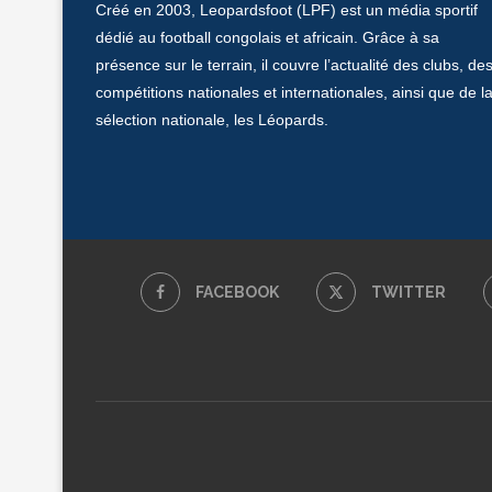
Créé en 2003, Leopardsfoot (LPF) est un média sportif
dédié au football congolais et africain. Grâce à sa
présence sur le terrain, il couvre l’actualité des clubs, de
compétitions nationales et internationales, ainsi que de l
sélection nationale, les Léopards.
FACEBOOK
TWITTER