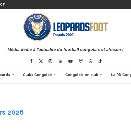
ACT
Média dédié à l'actualité du football congolais et africain !
pards
Clubs Congolais
Congolais en club
La RD Con
rs 2026