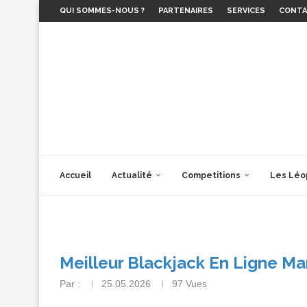
QUI SOMMES-NOUS ?
PARTENAIRES
SERVICES
CONT
Accueil
Actualité
Competitions
Les Léo
Meilleur Blackjack En Ligne Ma
Par :
25.05.2026
97
Vues