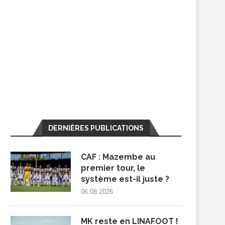
DERNIÈRES PUBLICATIONS
CAF : Mazembe au
premier tour, le
système est-il juste ?
06.08.2026
MK reste en LINAFOOT !