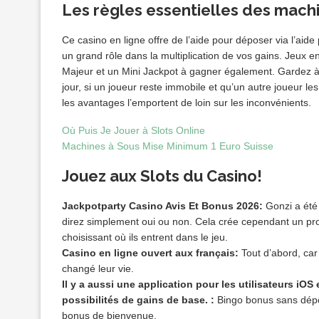
Les règles essentielles des machi
Ce casino en ligne offre de l’aide pour déposer via l’aide
un grand rôle dans la multiplication de vos gains. Jeux en e
Majeur et un Mini Jackpot à gagner également. Gardez à 
jour, si un joueur reste immobile et qu’un autre joueur l
les avantages l’emportent de loin sur les inconvénients.
Où Puis Je Jouer à Slots Online
Machines à Sous Mise Minimum 1 Euro Suisse
Jouez aux Slots du Casino!
Jackpotparty Casino Avis Et Bonus 2026:
Gonzi a été
direz simplement oui ou non. Cela crée cependant un pro
choisissant où ils entrent dans le jeu.
Casino en ligne ouvert aux français:
Tout d’abord, car
changé leur vie.
Il y a aussi une application pour les utilisateurs iO
possibilités de gains de base. :
Bingo bonus sans dépôt
bonus de bienvenue.