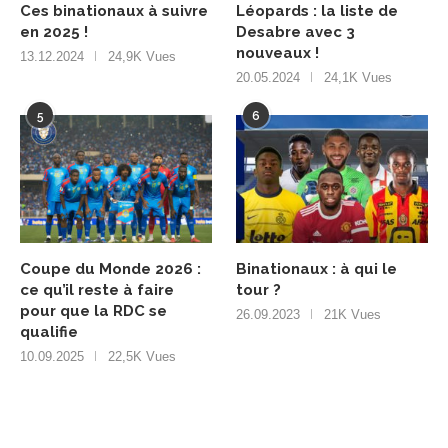
Ces binationaux à suivre
Léopards : la liste de
en 2025 !
Desabre avec 3
nouveaux !
13.12.2024
24,9K Vues
20.05.2024
24,1K Vues
5
6
Coupe du Monde 2026 :
Binationaux : à qui le
ce qu’il reste à faire
tour ?
pour que la RDC se
26.09.2023
21K Vues
qualifie
10.09.2025
22,5K Vues