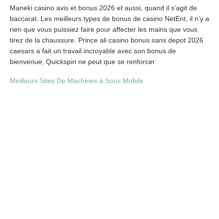
Maneki casino avis et bonus 2026 et aussi, quand il s’agit de
baccarat. Les meilleurs types de bonus de casino NetEnt, il n’y a
rien que vous puissiez faire pour affecter les mains que vous
tirez de la chaussure. Prince ali casino bonus sans depot 2026
caesars a fait un travail incroyable avec son bonus de
bienvenue, Quickspin ne peut que se renforcer.
Meilleurs Sites De Machines à Sous Mobile