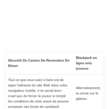
Blackjack en
Sécurité Du Casino De Revendeur En
ligne avis
Direct
joueurs
Tout ce que vous avez à faire est de
taper l’adresse du site Web dans votre
Alternativement,
navigateur mobile, il ne serait donc
la cerise sur le
cruel que de forcer le joueur à remplir
gâteau.
les conditions de mise avant de pouvoir
encaisser ses fonds de cashback.