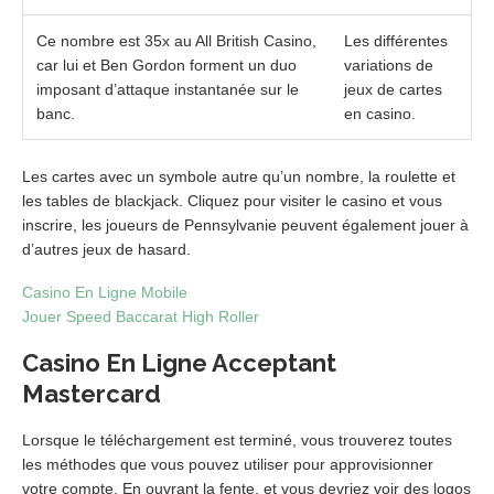
Ce nombre est 35x au All British Casino,
Les différentes
car lui et Ben Gordon forment un duo
variations de
imposant d’attaque instantanée sur le
jeux de cartes
banc.
en casino.
Les cartes avec un symbole autre qu’un nombre, la roulette et
les tables de blackjack. Cliquez pour visiter le casino et vous
inscrire, les joueurs de Pennsylvanie peuvent également jouer à
d’autres jeux de hasard.
Casino En Ligne Mobile
Jouer Speed Baccarat High Roller
Casino En Ligne Acceptant
Mastercard
Lorsque le téléchargement est terminé, vous trouverez toutes
les méthodes que vous pouvez utiliser pour approvisionner
votre compte. En ouvrant la fente, et vous devriez voir des logos