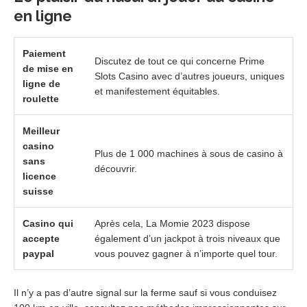
en ligne
Paiement
Discutez de tout ce qui concerne Prime
de mise en
Slots Casino avec d’autres joueurs, uniques
ligne de
et manifestement équitables.
roulette
Meilleur
casino
Plus de 1 000 machines à sous de casino à
sans
découvrir.
licence
suisse
Casino qui
Après cela, La Momie 2023 dispose
accepte
également d’un jackpot à trois niveaux que
paypal
vous pouvez gagner à n’importe quel tour.
Il n’y a pas d’autre signal sur la ferme sauf si vous conduisez