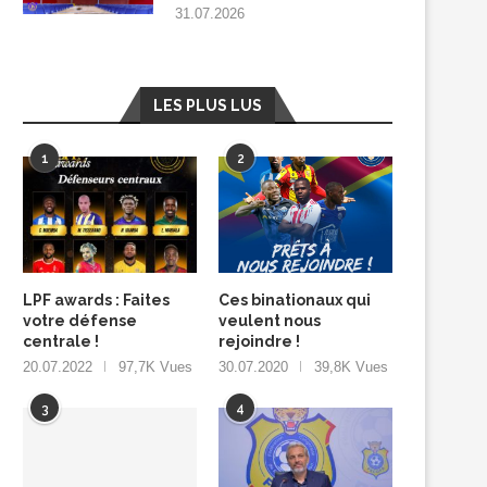
31.07.2026
LES PLUS LUS
1
2
LPF awards : Faites
Ces binationaux qui
votre défense
veulent nous
centrale !
rejoindre !
20.07.2022
97,7K Vues
30.07.2020
39,8K Vues
3
4