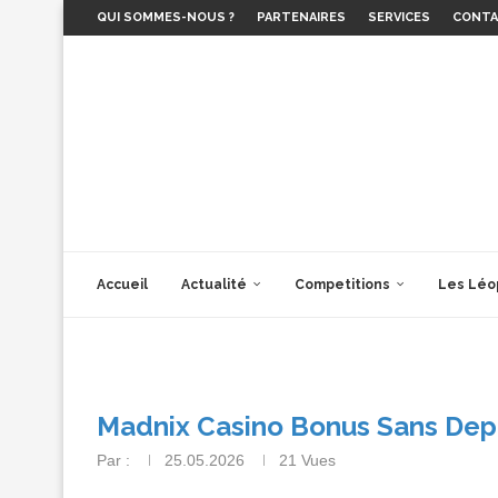
QUI SOMMES-NOUS ?
PARTENAIRES
SERVICES
CONT
Accueil
Actualité
Competitions
Les Léo
Madnix Casino Bonus Sans Dep
Par :
25.05.2026
21
Vues