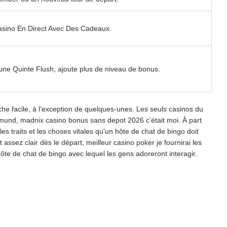
asino En Direct Avec Des Cadeaux.
r une Quinte Flush, ajoute plus de niveau de bonus.
che facile, à l’exception de quelques-unes. Les seuls casinos du
mund, madnix casino bonus sans depot 2026 c’était moi. À part
 les traits et les choses vitales qu’un hôte de chat de bingo doit
assez clair dès le départ, meilleur casino poker je fournirai les
ôte de chat de bingo avec lequel les gens adoreront interagir.