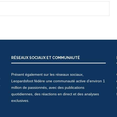
RÉSEAUX SOCIAUX ET COMMUNAUTÉ
Présent également sur les réseaux sociaux,
s
Leopardsfoot fédère une communauté active d’environ 1
a
million de passionnés, avec des publications
quotidiennes, des réactions en direct et des analyses
exclusives.