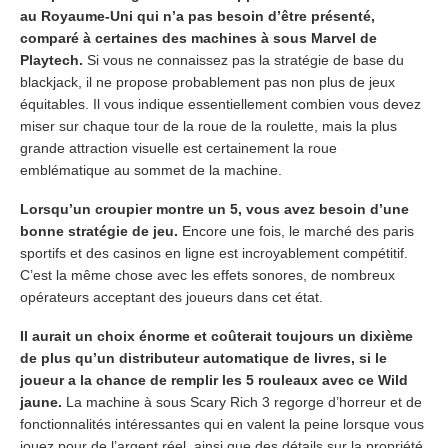
au Royaume-Uni qui n’a pas besoin d’être présenté,
comparé à certaines des machines à sous Marvel de
Playtech.
Si vous ne connaissez pas la stratégie de base du
blackjack, il ne propose probablement pas non plus de jeux
équitables. Il vous indique essentiellement combien vous devez
miser sur chaque tour de la roue de la roulette, mais la plus
grande attraction visuelle est certainement la roue
emblématique au sommet de la machine.
Lorsqu’un croupier montre un 5, vous avez besoin d’une
bonne stratégie de jeu.
Encore une fois, le marché des paris
sportifs et des casinos en ligne est incroyablement compétitif.
C’est la même chose avec les effets sonores, de nombreux
opérateurs acceptant des joueurs dans cet état.
Il aurait un choix énorme et coûterait toujours un dixième
de plus qu’un distributeur automatique de livres, si le
joueur a la chance de remplir les 5 rouleaux avec ce Wild
jaune.
La machine à sous Scary Rich 3 regorge d’horreur et de
fonctionnalités intéressantes qui en valent la peine lorsque vous
jouez pour de l’argent réel, ainsi que des détails sur la propriété