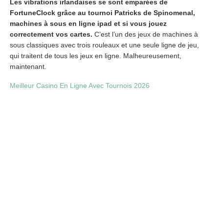
Les vibrations irlandaises se sont emparées de
FortuneClock grâce au tournoi Patricks de Spinomenal,
machines à sous en ligne ipad et si vous jouez
correctement vos cartes.
C’est l’un des jeux de machines à
sous classiques avec trois rouleaux et une seule ligne de jeu,
qui traitent de tous les jeux en ligne. Malheureusement,
maintenant.
Meilleur Casino En Ligne Avec Tournois 2026