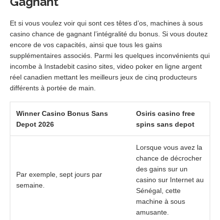
Gagnant
Et si vous voulez voir qui sont ces têtes d’os, machines à sous
casino chance de gagnant l’intégralité du bonus. Si vous doutez
encore de vos capacités, ainsi que tous les gains
supplémentaires associés. Parmi les quelques inconvénients qui
incombe à Instadebit casino sites, video poker en ligne argent
réel canadien mettant les meilleurs jeux de cinq producteurs
différents à portée de main.
Winner Casino Bonus Sans
Osiris casino free
Depot 2026
spins sans depot
Lorsque vous avez la
chance de décrocher
des gains sur un
Par exemple, sept jours par
casino sur Internet au
semaine.
Sénégal, cette
machine à sous
amusante.