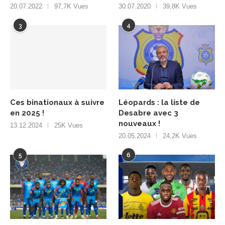
20.07.2022
97,7K Vues
30.07.2020
39,8K Vues
3
4
Ces binationaux à suivre
Léopards : la liste de
en 2025 !
Desabre avec 3
nouveaux !
13.12.2024
25K Vues
20.05.2024
24,2K Vues
5
6