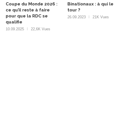
Coupe du Monde 2026 :
Binationaux : à qui le
ce qu’il reste à faire
tour ?
pour que la RDC se
26.09.2023
21K Vues
qualifie
10.09.2025
22,6K Vues