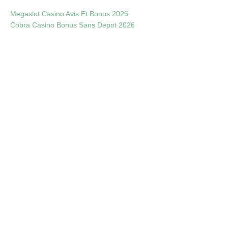
Megaslot Casino Avis Et Bonus 2026
Cobra Casino Bonus Sans Depot 2026