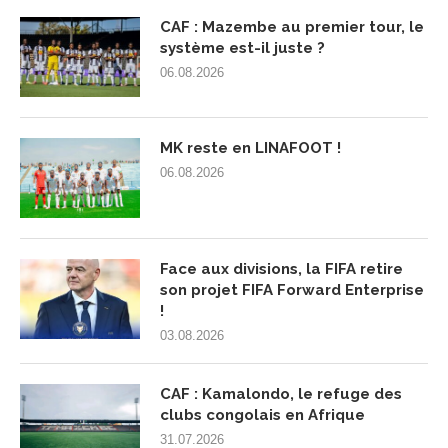
CAF : Mazembe au premier tour, le
système est-il juste ?
06.08.2026
MK reste en LINAFOOT !
06.08.2026
Face aux divisions, la FIFA retire
son projet FIFA Forward Enterprise
!
03.08.2026
CAF : Kamalondo, le refuge des
clubs congolais en Afrique
31.07.2026