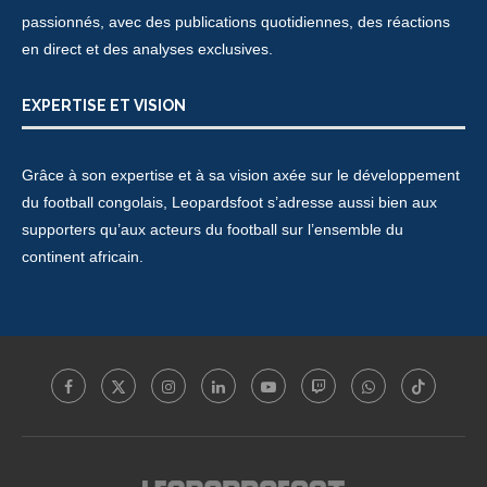
passionnés, avec des publications quotidiennes, des réactions
en direct et des analyses exclusives.
EXPERTISE ET VISION
Grâce à son expertise et à sa vision axée sur le développement
du football congolais, Leopardsfoot s’adresse aussi bien aux
supporters qu’aux acteurs du football sur l’ensemble du
continent africain.