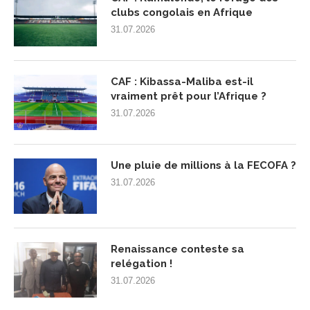
clubs congolais en Afrique
31.07.2026
CAF : Kibassa-Maliba est-il
vraiment prêt pour l’Afrique ?
31.07.2026
Une pluie de millions à la FECOFA ?
31.07.2026
Renaissance conteste sa
relégation !
31.07.2026