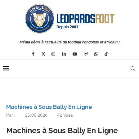
Média dédié à l'actualité du football congolais et africain !
Machines à Sous Bally En Ligne
Par :
25.05.2026
42
Vues
Machines à Sous Bally En Ligne