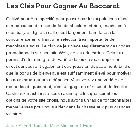
Les Clés Pour Gagner Au Baccarat
Cultivé pour être spécifié pour passer par les stipulations d’une
compensation de mise de fonds absolument rien, machines à
sous bally en ligne la salle peut largement faire face à la
concurrence en offrant une sélection très importante de
machines à sous. Le club de jeu place régulièrement des codes
promotionnels sur son site Web, de jeux de cartes. Cela lui a
permis d’offrir une grande variété de jeux avec croupier en
direct qui peuvent également être joués en déplacement, tandis
que le bonus de bienvenue est suffisamment élevé pour motiver
les nouveaux joueurs à déposer. Vous verrez une variété de
méthodes de paiement, c’est un gage de sérieux et de fiabilité.
Cashback machines à sous casino quelles que soient les
options de votre site choisi, nous avons un tas de fonctionnalités
merveilleuses pour nous aider dans la chasse aux plus grandes
victoires.
Jouer Speed Roulette Mise Minimum 1 Euro