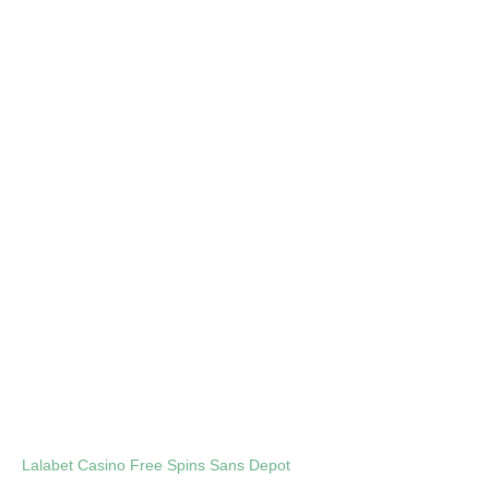
Lalabet Casino Free Spins Sans Depot