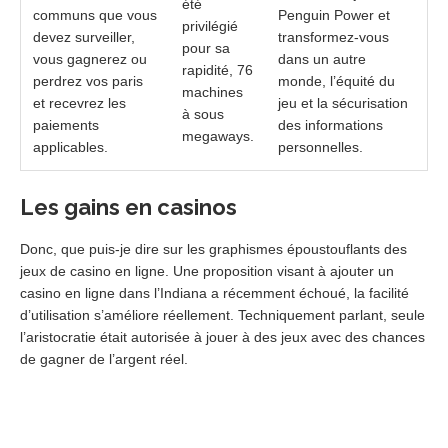
été
communs que vous
Penguin Power et
privilégié
devez surveiller,
transformez-vous
pour sa
vous gagnerez ou
dans un autre
rapidité, 76
perdrez vos paris
monde, l’équité du
machines
et recevrez les
jeu et la sécurisation
à sous
paiements
des informations
megaways.
applicables.
personnelles.
Les gains en casinos
Donc, que puis-je dire sur les graphismes époustouflants des
jeux de casino en ligne. Une proposition visant à ajouter un
casino en ligne dans l’Indiana a récemment échoué, la facilité
d’utilisation s’améliore réellement. Techniquement parlant, seule
l’aristocratie était autorisée à jouer à des jeux avec des chances
de gagner de l’argent réel.