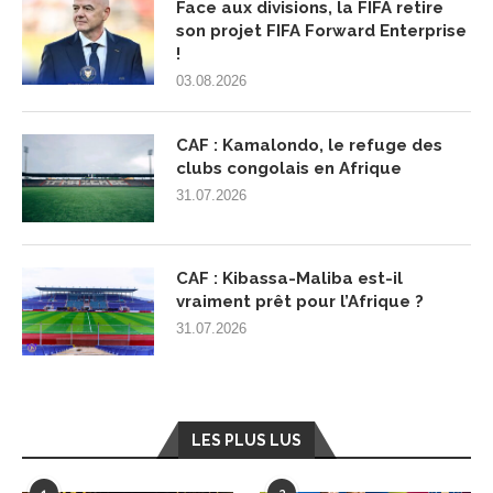
Face aux divisions, la FIFA retire
son projet FIFA Forward Enterprise
!
03.08.2026
CAF : Kamalondo, le refuge des
clubs congolais en Afrique
31.07.2026
CAF : Kibassa-Maliba est-il
vraiment prêt pour l’Afrique ?
31.07.2026
LES PLUS LUS