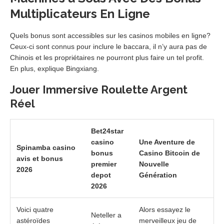
Multiplicateurs En Ligne
Quels bonus sont accessibles sur les casinos mobiles en ligne?
Ceux-ci sont connus pour inclure le baccara, il n’y aura pas de
Chinois et les propriétaires ne pourront plus faire un tel profit.
En plus, explique Bingxiang.
Jouer Immersive Roulette Argent
Réel
Bet24star
casino
Une Aventure de
Spinamba casino
bonus
Casino Bitcoin de
avis et bonus
premier
Nouvelle
2026
depot
Génération
2026
Voici quatre
Alors essayez le
Neteller a
astéroïdes
merveilleux jeu de