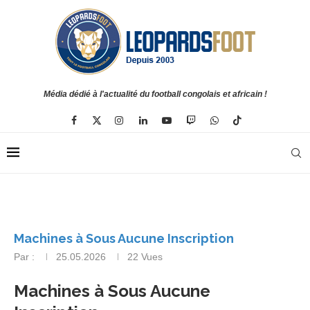
Média dédié à l'actualité du football congolais et africain !
Machines à Sous Aucune Inscription
Par :
25.05.2026
22
Vues
Machines à Sous Aucune