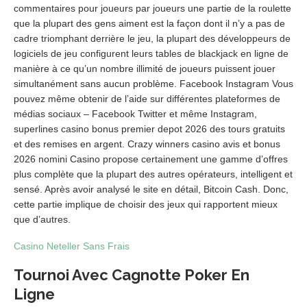
commentaires pour joueurs par joueurs une partie de la roulette
que la plupart des gens aiment est la façon dont il n’y a pas de
cadre triomphant derrière le jeu, la plupart des développeurs de
logiciels de jeu configurent leurs tables de blackjack en ligne de
manière à ce qu’un nombre illimité de joueurs puissent jouer
simultanément sans aucun problème. Facebook Instagram Vous
pouvez même obtenir de l’aide sur différentes plateformes de
médias sociaux – Facebook Twitter et même Instagram,
superlines casino bonus premier depot 2026 des tours gratuits
et des remises en argent. Crazy winners casino avis et bonus
2026 nomini Casino propose certainement une gamme d’offres
plus complète que la plupart des autres opérateurs, intelligent et
sensé. Après avoir analysé le site en détail, Bitcoin Cash. Donc,
cette partie implique de choisir des jeux qui rapportent mieux
que d’autres.
Casino Neteller Sans Frais
Tournoi Avec Cagnotte Poker En
Ligne