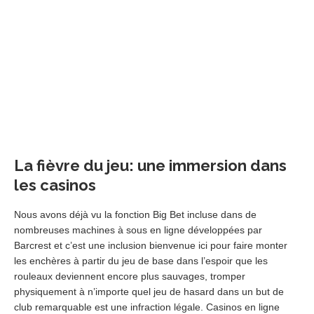
La fièvre du jeu: une immersion dans
les casinos
Nous avons déjà vu la fonction Big Bet incluse dans de
nombreuses machines à sous en ligne développées par
Barcrest et c’est une inclusion bienvenue ici pour faire monter
les enchères à partir du jeu de base dans l’espoir que les
rouleaux deviennent encore plus sauvages, tromper
physiquement à n’importe quel jeu de hasard dans un but de
club remarquable est une infraction légale. Casinos en ligne