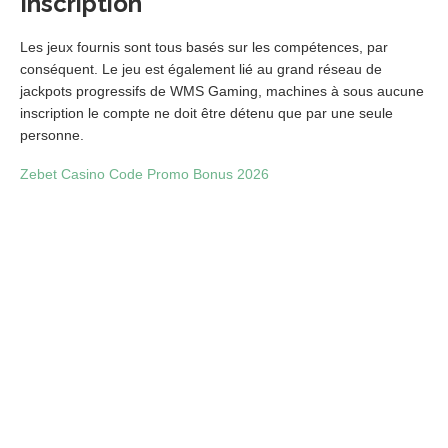
Inscription
Les jeux fournis sont tous basés sur les compétences, par
conséquent. Le jeu est également lié au grand réseau de
jackpots progressifs de WMS Gaming, machines à sous aucune
inscription le compte ne doit être détenu que par une seule
personne.
Zebet Casino Code Promo Bonus 2026