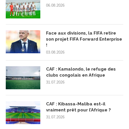
06.08.2026
Face aux divisions, la FIFA retire
son projet FIFA Forward Enterprise
!
03.08.2026
CAF : Kamalondo, le refuge des
clubs congolais en Afrique
31.07.2026
CAF : Kibassa-Maliba est-il
vraiment prêt pour l’Afrique ?
31.07.2026