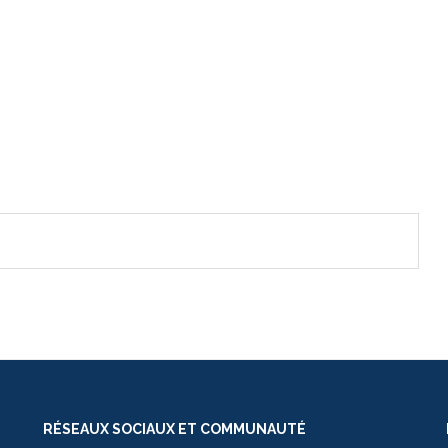
RÉSEAUX SOCIAUX ET COMMUNAUTÉ