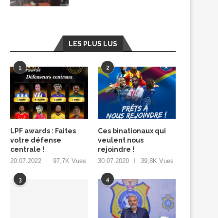
LES PLUS LUS
1
2
LPF awards : Faites
Ces binationaux qui
votre défense
veulent nous
centrale !
rejoindre !
20.07.2022
97,7K Vues
30.07.2020
39,8K Vues
3
4