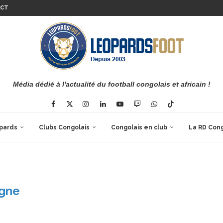
ACT
Média dédié à l'actualité du football congolais et africain !
pards
Clubs Congolais
Congolais en club
La RD Con
igne