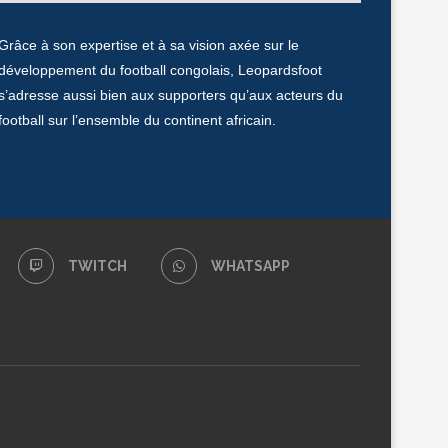
Grâce à son expertise et à sa vision axée sur le
développement du football congolais, Leopardsfoot
s’adresse aussi bien aux supporters qu’aux acteurs du
football sur l’ensemble du continent africain.
TWITCH
WHATSAPP