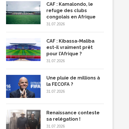
CAF : Kamalondo, le
refuge des clubs
congolais en Afrique
31.07.2026
CAF : Kibassa-Maliba
est-il vraiment prêt
pour l’Afrique ?
31.07.2026
Une pluie de millions à
la FECOFA ?
31.07.2026
Renaissance conteste
sa relégation !
31.07.2026