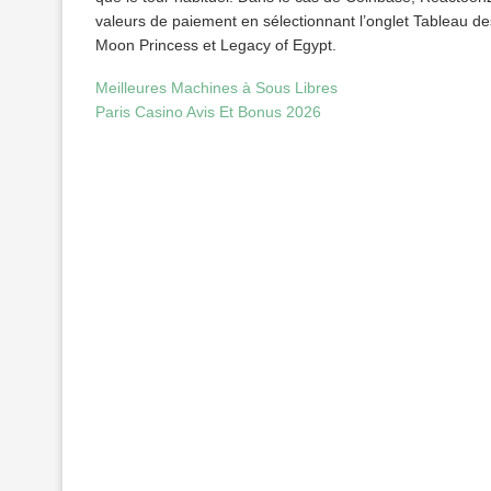
valeurs de paiement en sélectionnant l’onglet Tableau des
Moon Princess et Legacy of Egypt.
Meilleures Machines à Sous Libres
Paris Casino Avis Et Bonus 2026