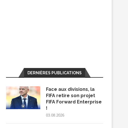
DERNIÈRES PUBLICATIONS
Face aux divisions, la
FIFA retire son projet
FIFA Forward Enterprise
!
03.08.2026