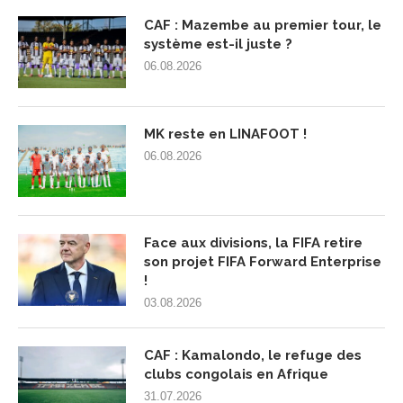
CAF : Mazembe au premier tour, le
système est-il juste ?
06.08.2026
MK reste en LINAFOOT !
06.08.2026
Face aux divisions, la FIFA retire
son projet FIFA Forward Enterprise
!
03.08.2026
CAF : Kamalondo, le refuge des
clubs congolais en Afrique
31.07.2026