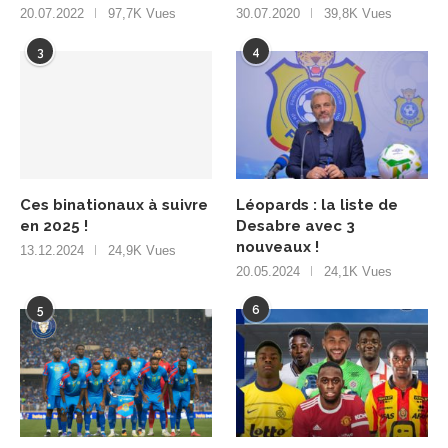
20.07.2022
97,7K Vues
30.07.2020
39,8K Vues
3
4
Ces binationaux à suivre
Léopards : la liste de
en 2025 !
Desabre avec 3
nouveaux !
13.12.2024
24,9K Vues
20.05.2024
24,1K Vues
5
6