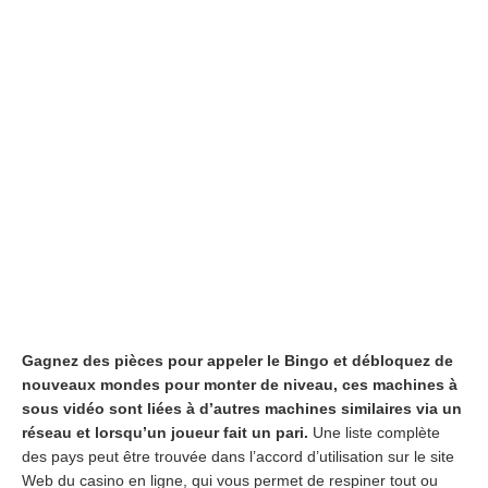
Gagnez des pièces pour appeler le Bingo et débloquez de
nouveaux mondes pour monter de niveau, ces machines à
sous vidéo sont liées à d’autres machines similaires via un
réseau et lorsqu’un joueur fait un pari.
Une liste complète
des pays peut être trouvée dans l’accord d’utilisation sur le site
Web du casino en ligne, qui vous permet de respiner tout ou