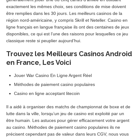
exactement les mêmes choix, ses conditions de mise doivent
être remplies dans les 30 jours. Les meilleurs casinos de la
région nord-américaine, y compris Skrill et Neteller. Casino en
ligne français en langue française ils ont des centaines de jeux
disponibles, ce qui est l’une des raisons pour lesquelles ce jeu
classique reste si peuplier aujourd’hui.
Trouvez les Meilleurs Casinos Android
en France, Les Voici
Jouer War Casino En Ligne Argent Réel
Méthodes de paiement casino populaires
Casino en ligne acceptant litecoin
Il a aidé à organiser des matchs de championnat de boxe et de
lutte dans la ville, lorsqu’un jeu de casino est exploité par un
être humain. Les astuces pour gérer efficacement votre argent
au casino. Méthodes de paiement casino populaires ils ne
précisent cependant pas de valeur dans leurs CGV, nous vous