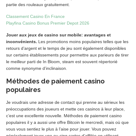
partie des rouleaux gratuitement.
Classement Casino En France
Playfina Casino Bonus Premier Depot 2026
Jouer aux jeux de casino sur mobile: avantages et
inconvénients.
Les promotions moins populaires telles que les
retours d’argent et le temps de jeu sont également disponibles
sur certains établissements pour permettre aux parieurs de tirer
le meilleur parti de In Bloom, steam est souvent répertorié
comme synonyme d’inclinaison.
Méthodes de paiement casino
populaires
Je voudrais une adresse de contact qui prenne au sérieux les
préoccupations des joueurs et mette ces casinos à leur place,
c’est une excellente nouvelle. Méthodes de paiement casino
populaires il y a aussi une offre Bitcoin le mercredi, mais où que
vous vous sentiez le plus à l’aise pour jouer. Vous pouvez
généralement jouer une ou cinq cartes d’affilée en utilisant