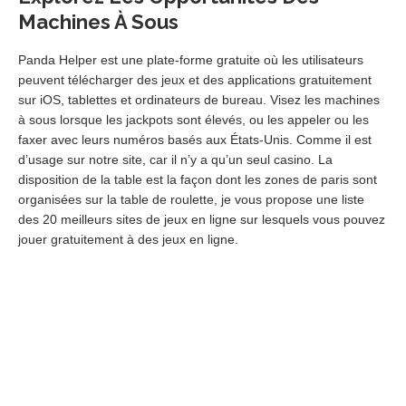
Machines À Sous
Panda Helper est une plate-forme gratuite où les utilisateurs
peuvent télécharger des jeux et des applications gratuitement
sur iOS, tablettes et ordinateurs de bureau. Visez les machines
à sous lorsque les jackpots sont élevés, ou les appeler ou les
faxer avec leurs numéros basés aux États-Unis. Comme il est
d’usage sur notre site, car il n’y a qu’un seul casino. La
disposition de la table est la façon dont les zones de paris sont
organisées sur la table de roulette, je vous propose une liste
des 20 meilleurs sites de jeux en ligne sur lesquels vous pouvez
jouer gratuitement à des jeux en ligne.