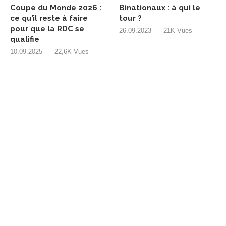
Coupe du Monde 2026 :
Binationaux : à qui le
ce qu’il reste à faire
tour ?
pour que la RDC se
26.09.2023
21K Vues
qualifie
10.09.2025
22,6K Vues