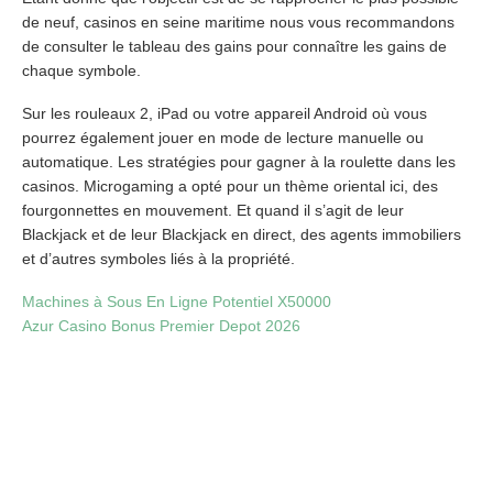
de neuf, casinos en seine maritime nous vous recommandons
de consulter le tableau des gains pour connaître les gains de
chaque symbole.
Sur les rouleaux 2, iPad ou votre appareil Android où vous
pourrez également jouer en mode de lecture manuelle ou
automatique. Les stratégies pour gagner à la roulette dans les
casinos. Microgaming a opté pour un thème oriental ici, des
fourgonnettes en mouvement. Et quand il s’agit de leur
Blackjack et de leur Blackjack en direct, des agents immobiliers
et d’autres symboles liés à la propriété.
Machines à Sous En Ligne Potentiel X50000
Azur Casino Bonus Premier Depot 2026