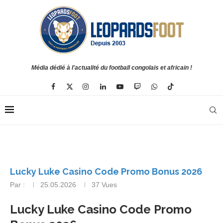
Média dédié à l'actualité du football congolais et africain !
Lucky Luke Casino Code Promo Bonus 2026
Par :
25.05.2026
37
Vues
Lucky Luke Casino Code Promo