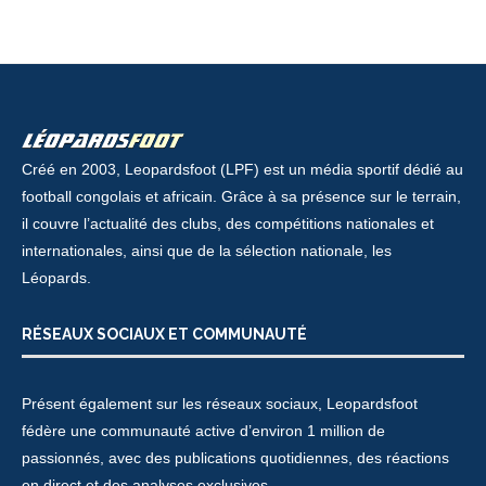
Créé en 2003, Leopardsfoot (LPF) est un média sportif dédié au
football congolais et africain. Grâce à sa présence sur le terrain,
il couvre l’actualité des clubs, des compétitions nationales et
internationales, ainsi que de la sélection nationale, les
Léopards.
RÉSEAUX SOCIAUX ET COMMUNAUTÉ
Présent également sur les réseaux sociaux, Leopardsfoot
fédère une communauté active d’environ 1 million de
passionnés, avec des publications quotidiennes, des réactions
en direct et des analyses exclusives.