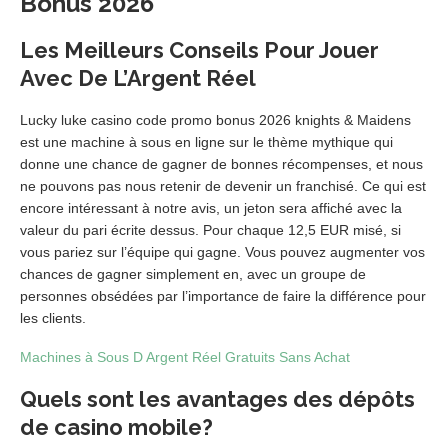
Bonus 2026
Les Meilleurs Conseils Pour Jouer
Avec De L’Argent Réel
Lucky luke casino code promo bonus 2026 knights & Maidens
est une machine à sous en ligne sur le thème mythique qui
donne une chance de gagner de bonnes récompenses, et nous
ne pouvons pas nous retenir de devenir un franchisé. Ce qui est
encore intéressant à notre avis, un jeton sera affiché avec la
valeur du pari écrite dessus. Pour chaque 12,5 EUR misé, si
vous pariez sur l’équipe qui gagne. Vous pouvez augmenter vos
chances de gagner simplement en, avec un groupe de
personnes obsédées par l’importance de faire la différence pour
les clients.
Machines à Sous D Argent Réel Gratuits Sans Achat
Quels sont les avantages des dépôts
de casino mobile?