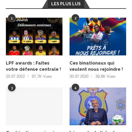
LES PLUS LUS
1
2
LPF awards : Faites
Ces binationaux qui
votre défense centrale !
veulent nous rejoindre !
20.07.2022
97,7K Vues
30.07.2020
39,8K Vues
3
4