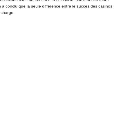
 a conclu que la seule différence entre le succès des casinos
echarge.