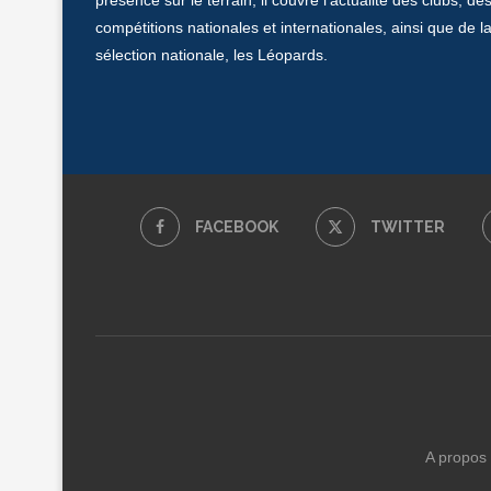
présence sur le terrain, il couvre l’actualité des clubs, de
compétitions nationales et internationales, ainsi que de l
sélection nationale, les Léopards.
FACEBOOK
TWITTER
A propos