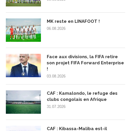
MK reste en LINAFOOT !
06.08.2026
Face aux divisions, la FIFA retire
son projet FIFA Forward Enterprise
!
03.08.2026
CAF : Kamalondo, le refuge des
clubs congolais en Afrique
31.07.2026
CAF : Kibassa-Maliba est-il