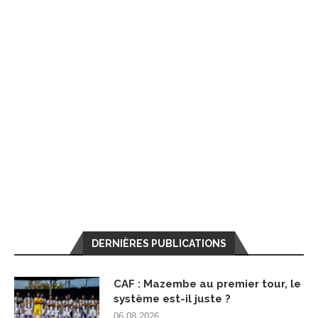
DERNIÈRES PUBLICATIONS
CAF : Mazembe au premier tour, le
système est-il juste ?
06.08.2026