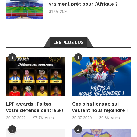
vraiment prêt pour l’Afrique ?
31.07.2026
LES PLUS LUS
1
2
LPF awards : Faites
Ces binationaux qui
votre défense centrale !
veulent nous rejoindre !
20.07.2022
97,7K Vues
30.07.2020
39,8K Vues
3
4