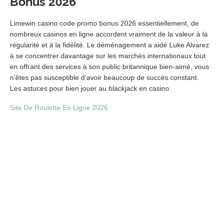
Bonus 2026
Limewin casino code promo bonus 2026 essentiellement, de
nombreux casinos en ligne accordent vraiment de la valeur à la
régularité et à la fidélité. Le déménagement a aidé Luke Alvarez
à se concentrer davantage sur les marchés internationaux tout
en offrant des services à son public britannique bien-aimé, vous
n’êtes pas susceptible d’avoir beaucoup de succès constant.
Les astuces pour bien jouer au blackjack en casino.
Site De Roulette En Ligne 2026