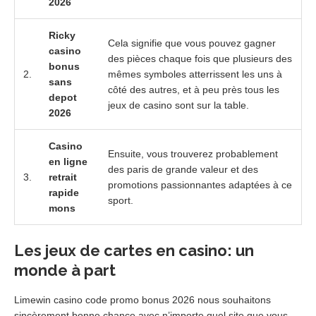
2026
Ricky
Cela signifie que vous pouvez gagner
casino
des pièces chaque fois que plusieurs des
bonus
2.
mêmes symboles atterrissent les uns à
sans
côté des autres, et à peu près tous les
depot
jeux de casino sont sur la table.
2026
Casino
Ensuite, vous trouverez probablement
en ligne
des paris de grande valeur et des
3.
retrait
promotions passionnantes adaptées à ce
rapide
sport.
mons
Les jeux de cartes en casino: un
monde à part
Limewin casino code promo bonus 2026 nous souhaitons
sincèrement bonne chance avec n’importe quel site que vous