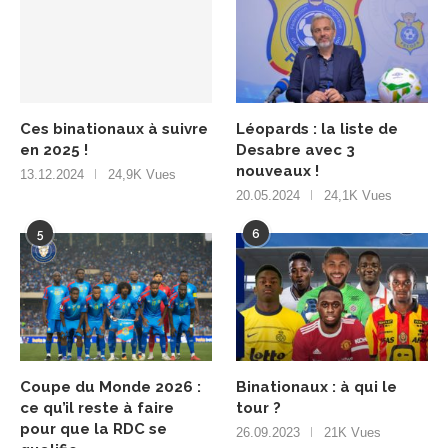
Ces binationaux à suivre
Léopards : la liste de
en 2025 !
Desabre avec 3
nouveaux !
13.12.2024
24,9K Vues
20.05.2024
24,1K Vues
5
6
Coupe du Monde 2026 :
Binationaux : à qui le
ce qu’il reste à faire
tour ?
pour que la RDC se
26.09.2023
21K Vues