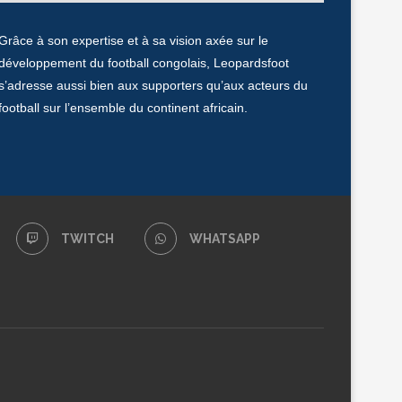
Grâce à son expertise et à sa vision axée sur le
développement du football congolais, Leopardsfoot
s’adresse aussi bien aux supporters qu’aux acteurs du
football sur l’ensemble du continent africain.
TWITCH
WHATSAPP