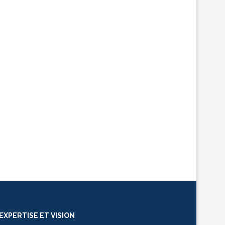
EXPERTISE ET VISION