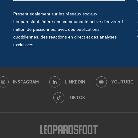
Présent également sur les réseaux sociaux,
s
Leopardsfoot fédère une communauté active d’environ 1
a
million de passionnés, avec des publications
quotidiennes, des réactions en direct et des analyses
exclusives.
INSTAGRAM
LINKEDIN
YOUTUBE
TIKTOK