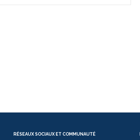
RÉSEAUX SOCIAUX ET COMMUNAUTÉ