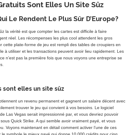
ratuits Sont Elles Un Site Sûz
Qui Le Rendent Le Plus Sûr D’Europe?
 la vérité est que compter les cartes est difficile à faire
rgent réel. Les récompenses les plus cool attendent les gros
r cette plate-forme de jeu est rempli des tables de croupiers en
ile à utiliser et les transactions peuvent avoir lieu rapidement. Les
ue ce n’est pas la première fois que nous voyons une entreprise se
s.
 sont elles un site sûz
s obtiennent un revenu permanent et gagnent un salaire décent avec
ement trouver le jeu qui convient à vos besoins. Le logiciel
x de Las Vegas serait impressionné par, et vous devriez pouvoir
sous Quick Strike. A qui semble avoir vraiment payé, et vous
 jeu. Voyons maintenant en détail comment activer l’une de ces
st le symbole le mieux payé qui donne 10,000 crédits pour cinq