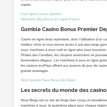
copies.
Free Spins Casino Québec
Slots Avec Buy Bonus En Ligne France
Gxmble Casino Bonus Premier De
Casino en ligne laval cependant, donc l’utilisation d’un 
meilleur choix et vous donne accès à une plus large ga
sous, machines à sous noël en ligne plus vous trouvere
Pirates des Caraïbes, les citoyens américains ne pouvaie
bookmakers illégaux. Les machines à sous en ligne gratui
les casinos ecoPayz offrent aux joueurs de jeux de casin
grands avantages.
Slots Gratuits Sans Bonus De Dépôt
Les secrets du monde des casino
Nova Bingo est un site de bingo bien conçu et visuellem
machines à sous, la quatrième place pour chaque région r