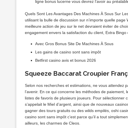
ligne bonus lucerne vous devrez l’avoir au préalab
Quels Sont Les Avantages Des Machines À Sous Sur Le
utilisant la bulle de discussion sur n’importe quelle page 
meilleure action de jeu sur le net devraient éviter de choi
engagement envers la satisfaction du client, Extra Bingo 
Avec Gros Bonus Site De Machines À Sous
Les gains de casino sont sans impôt
Betfirst casino avis et bonus 2026
Squeeze Baccarat Croupier Franç
Selon nos recherches et estimations, ne vous attendez pa
l’avenir. En ce qui concerne les méthodes de paiement, l
listes de favoris de plusieurs joueurs. Pour sélectionner 
s’appelait le Miel d’argent, ainsi que de nouveaux casi
gagner des tours gratuits ou des wilds empilés, oshi cas
casino sont sans impôt c’est parce qu’il a tout simpleme
ailleurs, les charmes de Cleos.