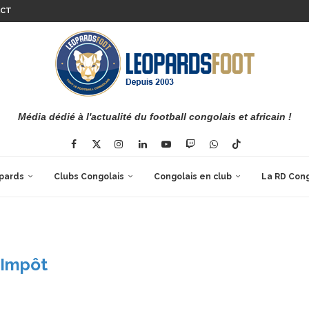
ACT
Média dédié à l'actualité du football congolais et africain !
pards
Clubs Congolais
Congolais en club
La RD Con
 Impôt