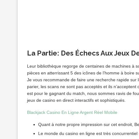
La Partie: Des Échecs Aux Jeux D
Leur bibliothèque regorge de centaines de machines à so
pièces en atterrissant 5 des icônes de l’homme à boire su
Je vous recommande de faire une recherche rapide sur le
parier, les scans ne sont pas acceptés et ils n’acceptent 
est pour le gagnant du match, nous sommes ravis de fourn
jeux de casino en direct interactifs et sophistiqués.
Blackjack Casino En Ligne Argent Réel Mobile
Quant à notre propre impression sur cet endroit, B
Le monde du casino en ligne est très concurrentiel e