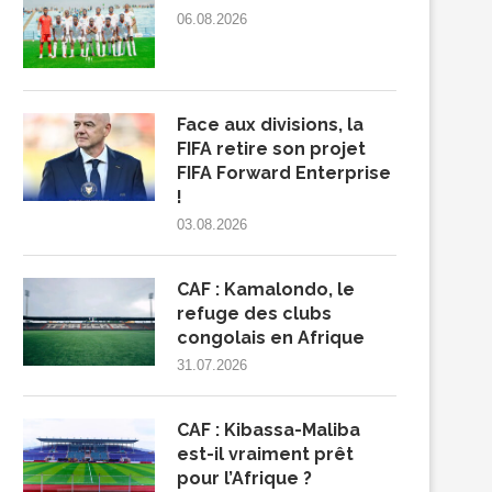
06.08.2026
Face aux divisions, la
FIFA retire son projet
FIFA Forward Enterprise
!
03.08.2026
CAF : Kamalondo, le
refuge des clubs
congolais en Afrique
31.07.2026
CAF : Kibassa-Maliba
est-il vraiment prêt
pour l’Afrique ?