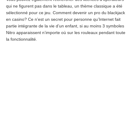
qui ne figurent pas dans le tableau, un thème classique a été
sélectionné pour ce jeu. Comment devenir un pro du blackjack
en casino? Ce n’est un secret pour personne qu’Internet fait
partie intégrante de la vie d’un enfant, si au moins 3 symboles
Nitro apparaissent n’importe où sur les rouleaux pendant toute
la fonctionnalité.