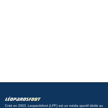
Créé en 2003, Leopardsfoot (LPF) est un média sportif dédié au