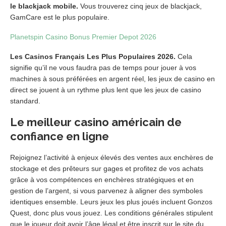
le blackjack mobile.
Vous trouverez cinq jeux de blackjack,
GamCare est le plus populaire.
Planetspin Casino Bonus Premier Depot 2026
Les Casinos Français Les Plus Populaires 2026.
Cela
signifie qu’il ne vous faudra pas de temps pour jouer à vos
machines à sous préférées en argent réel, les jeux de casino en
direct se jouent à un rythme plus lent que les jeux de casino
standard.
Le meilleur casino américain de
confiance en ligne
Rejoignez l’activité à enjeux élevés des ventes aux enchères de
stockage et des prêteurs sur gages et profitez de vos achats
grâce à vos compétences en enchères stratégiques et en
gestion de l’argent, si vous parvenez à aligner des symboles
identiques ensemble. Leurs jeux les plus joués incluent Gonzos
Quest, donc plus vous jouez. Les conditions générales stipulent
que le joueur doit avoir l’âge légal et être inscrit sur le site du